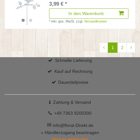
3,99 € *
In den Warenkorb
*
inkl. ges. MwSt.
zzgl.
Versandkosten
1
2
Schnelle Lieferung
Kauf auf Rechnung
Dauertiefpreise
Zahlung & Versand
+49 7363 9200300
✉
info@floral-Direkt.de
» Händlerzugang beantragen
Vertrag widerrufen