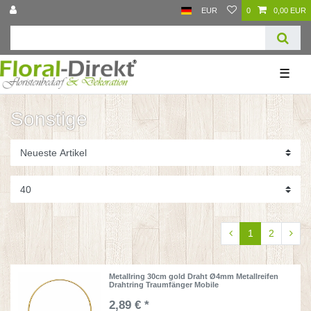
EUR
0
0,00 EUR
☰
Sonstige
1
2
Metallring 30cm gold Draht Ø4mm Metallreifen
Drahtring Traumfänger Mobile
2,89 € *