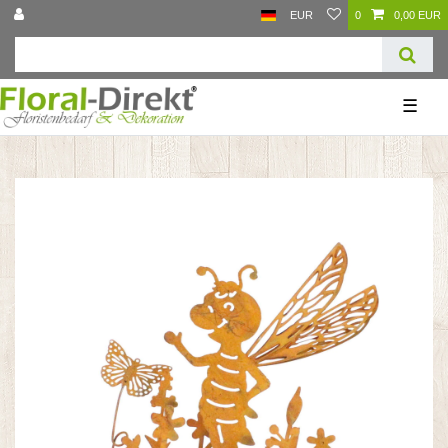
EUR
0
0,00 EUR
☰