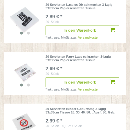
20 Servietten Lass es Dir schmecken 3-lagig
33x33cm Papierservietten Tissue
2,89 € *
20
Stück
In den Warenkorb
*
inkl. ges. MwSt.
zzgl.
Versandkosten
20 Servietten Party Lass es krachen 3-lagig
33x33cm Papierservietten Tissue
2,69 € *
20
Stück
In den Warenkorb
*
inkl. ges. MwSt.
zzgl.
Versandkosten
20 Servietten runder Geburtstag 3-lagig
33x33cm Tissue 18. 30. 40. 50.
, Ausf: 50. Geb.
2,99 € *
20
Stück
| 0,15 € / Stück