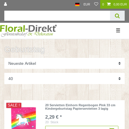
EUR
0
0,00 EUR
☰
Geburtstag
SALE !
20 Servietten Einhorn Regenbogen Pink 33 cm
Kindergeburtstag Papierservietten 3 lagig
2,29 € *
20
Stück