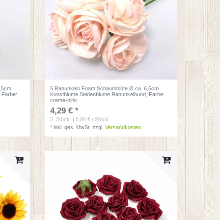
6,5cm
5 Ranunkeln Foam Schaumblüte Ø ca. 6,5cm
, Farbe:
Kunstblume Seidenblume Ranunkelbund
, Farbe:
creme-pink
4,29 € *
5
Stück
| 0,86 € / Stück
*
inkl. ges. MwSt.
zzgl.
Versandkosten