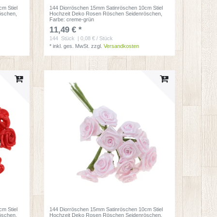
m Stiel
144 Diorröschen 15mm Satinröschen 10cm Stiel
öschen
,
Hochzeit Deko Rosen Röschen Seidenröschen
,
Farbe: creme-grün
11,49 € *
144
Stück
| 0,08 € / Stück
*
inkl. ges. MwSt.
zzgl.
Versandkosten
m Stiel
144 Diorröschen 15mm Satinröschen 10cm Stiel
öschen
,
Hochzeit Deko Rosen Röschen Seidenröschen
,