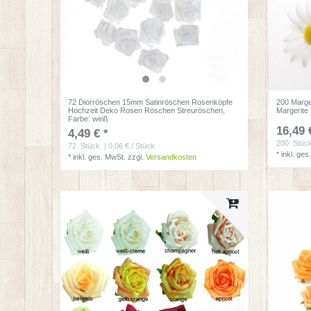
72 Diorröschen 15mm Satinröschen Rosenköpfe
200 Marge
Hochzeit Deko Rosen Röschen Streuröschen
,
Margerite
Farbe: weiß
16,49 
4,49 € *
200
Stüc
72
Stück
| 0,06 € / Stück
*
inkl. ges
*
inkl. ges. MwSt.
zzgl.
Versandkosten