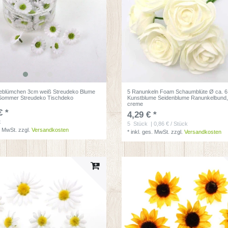
eblümchen 3cm weiß Streudeko Blume
5 Ranunkeln Foam Schaumblüte Ø ca. 
 Sommer Streudeko Tischdeko
Kunstblume Seidenblume Ranunkelbund
creme
€ *
4,29 € *
k
5
Stück
| 0,86 € / Stück
. MwSt.
zzgl.
Versandkosten
*
inkl. ges. MwSt.
zzgl.
Versandkosten