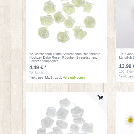
72 Diorröschen 15mm Satinröschen Rosenköpfe
100 Gäns
Hochzeit Deko Rosen Röschen Streuröschen
,
künstlich
Farbe: champagner
13,99 
4,49 € *
100
Stüc
72
Stück
*
inkl. ges
*
inkl. ges. MwSt.
zzgl.
Versandkosten