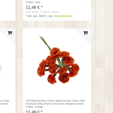
Farbe: rosa
11,49 € *
144
Stück
| 0,08 € / Stück
*
inkl. ges. MwSt.
zzgl.
Versandkosten
m Stiel
144 Diorröschen 15mm Satinröschen 10cm Stiel
öschen
,
Hochzeit Deko Rosen Röschen Seidenröschen
,
Farbe: orange
11,49 € *