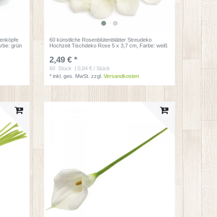
enköpfe
60 künstliche Rosenblütenblätter Streudeko
arbe: grün
Hochzeit Tischdeko Rose 5 x 3,7 cm
, Farbe: weiß
2,49 € *
60
Stück
| 0,04 € / Stück
*
inkl. ges. MwSt.
zzgl.
Versandkosten