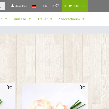
Anmelden
EUR
0
0
0,00 EUR
ion
Anlässe
Trauer
Steckschaum