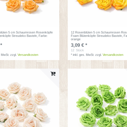
blüten 5 cm Schaumrosen Rosenköpfe
12 Rosenblüten 5 cm Schaumrosen Ros
enköpfe Streudeko Basteln
, Farbe:
Foam Blütenköpfe Streudeko Basteln
, F
orange
 *
3,09 € *
12
Stück
. MwSt.
zzgl.
Versandkosten
*
inkl. ges. MwSt.
zzgl.
Versandkosten