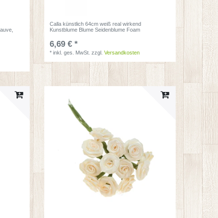
d
Calla künstlich 64cm weiß real wirkend
mauve
,
Kunstblume Blume Seidenblume Foam
6,69 € *
*
inkl. ges. MwSt.
zzgl.
Versandkosten