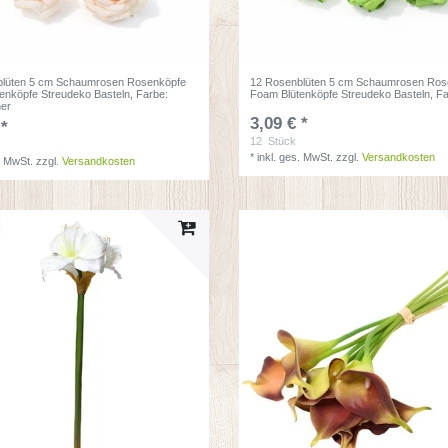
blüten 5 cm Schaumrosen Rosenköpfe
12 Rosenblüten 5 cm Schaumrosen Ros
enköpfe Streudeko Basteln
, Farbe:
Foam Blütenköpfe Streudeko Basteln
, F
er
3,09 € *
 *
12
Stück
*
inkl. ges. MwSt.
zzgl.
Versandkosten
. MwSt.
zzgl.
Versandkosten