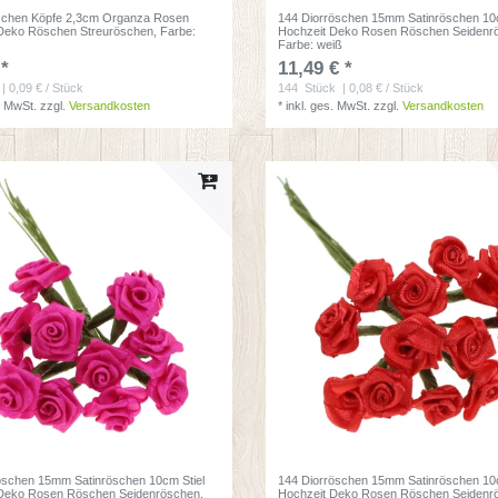
schen Köpfe 2,3cm Organza Rosen
144 Diorröschen 15mm Satinröschen 10c
Deko Röschen Streuröschen
, Farbe:
Hochzeit Deko Rosen Röschen Seidenr
Farbe: weiß
 *
11,49 € *
| 0,09 € / Stück
144
Stück
| 0,08 € / Stück
. MwSt.
zzgl.
Versandkosten
*
inkl. ges. MwSt.
zzgl.
Versandkosten
öschen 15mm Satinröschen 10cm Stiel
144 Diorröschen 15mm Satinröschen 10c
 Deko Rosen Röschen Seidenröschen
,
Hochzeit Deko Rosen Röschen Seidenr