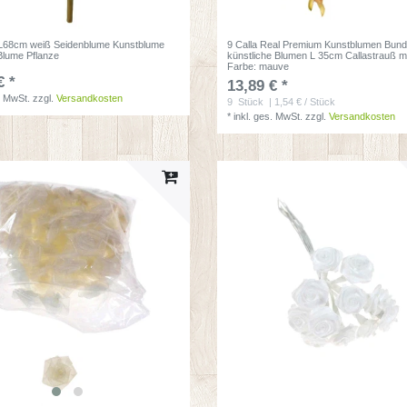
 L68cm weiß Seidenblume Kunstblume
9 Calla Real Premium Kunstblumen Bun
 Blume Pflanze
künstliche Blumen L 35cm Callastrauß 
Farbe: mauve
€ *
13,89 € *
. MwSt.
zzgl.
Versandkosten
9
Stück
| 1,54 € / Stück
*
inkl. ges. MwSt.
zzgl.
Versandkosten