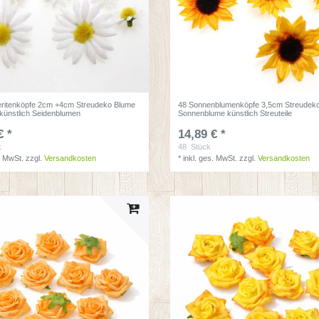
ritenköpfe 2cm +4cm Streudeko Blume
48 Sonnenblumenköpfe 3,5cm Streudek
 künstlich Seidenblumen
Sonnenblume künstlich Streuteile
€ *
14,89 € *
k
48
Stück
. MwSt.
zzgl.
Versandkosten
*
inkl. ges. MwSt.
zzgl.
Versandkosten