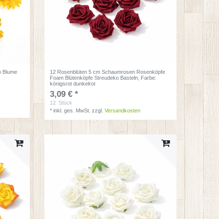
o Blume
12 Rosenblüten 5 cm Schaumrosen Rosenköpfe
Foam Blütenköpfe Streudeko Basteln
, Farbe:
königsrot dunkelrot
3,09 € *
12
Stück
*
inkl. ges. MwSt.
zzgl.
Versandkosten