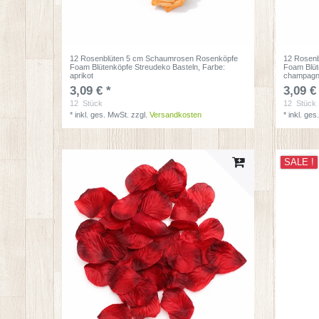
12 Rosenblüten 5 cm Schaumrosen Rosenköpfe
12 Rosen
Foam Blütenköpfe Streudeko Basteln
, Farbe:
Foam Blüt
aprikot
champagn
3,09 € *
3,09 €
12
Stück
12
Stück
*
inkl. ges. MwSt.
zzgl.
Versandkosten
*
inkl. ges
SALE !