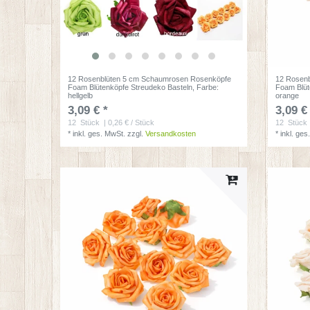
12 Rosenblüten 5 cm Schaumrosen Rosenköpfe
12 Rosen
Foam Blütenköpfe Streudeko Basteln
, Farbe:
Foam Blüt
hellgelb
orange
3,09 € *
3,09 €
12
Stück
| 0,26 € / Stück
12
Stück
*
inkl. ges. MwSt.
zzgl.
Versandkosten
*
inkl. ges