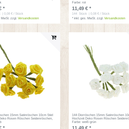
nk
Farbe: rot
€ *
11,49 € *
k
| 0,08 € / Stück
144
Stück
| 0,08 € / Stück
. MwSt.
zzgl.
Versandkosten
*
inkl. ges. MwSt.
zzgl.
Versandkosten
öschen 15mm Satinröschen 10cm Stiel
144 Diorröschen 15mm Satinröschen 10c
 Deko Rosen Röschen Seidenröschen
,
Hochzeit Deko Rosen Röschen Seidenr
lb
Farbe: weiß-grün
€ *
11,49 € *