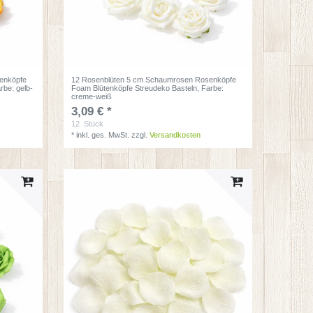
enköpfe
12 Rosenblüten 5 cm Schaumrosen Rosenköpfe
arbe: gelb-
Foam Blütenköpfe Streudeko Basteln
, Farbe:
creme-weiß
3,09 € *
12
Stück
*
inkl. ges. MwSt.
zzgl.
Versandkosten