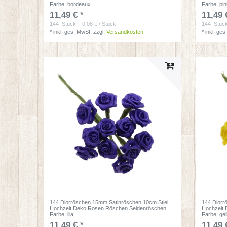
Farbe: bordeaux
Farbe: pi
11,49 € *
11,49 
144
Stück
| 0,08 € / Stück
144
Stüc
*
inkl. ges. MwSt.
zzgl.
Versandkosten
*
inkl. ges
144 Diorröschen 15mm Satinröschen 10cm Stiel
144 Diorr
Hochzeit Deko Rosen Röschen Seidenröschen
,
Hochzeit
Farbe: lila
Farbe: ge
11,49 € *
11,49 