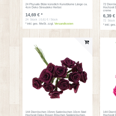
24 Physalis Blüte künstlich Kunstblume Länge ca.
72 Diorrö
4cm Deko Streudeko Herbst
Hochzeit 
creme
14,69 € *
6,39 €
24
Stück
| 0,61 € / Stück
72
Stück
*
inkl. ges. MwSt.
zzgl.
Versandkosten
*
inkl. ges
144 Diorröschen 15mm Satinröschen 10cm Stiel
144 Diorr
Hochzeit Deko Rosen Röschen Seidenröschen
,
Hochzeit