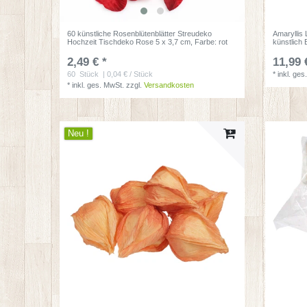
60 künstliche Rosenblütenblätter Streudeko
Amaryllis
Hochzeit Tischdeko Rose 5 x 3,7 cm
, Farbe: rot
künstlich
2,49 € *
11,99 
60
Stück
| 0,04 € / Stück
*
inkl. ges
*
inkl. ges. MwSt.
zzgl.
Versandkosten
Neu !