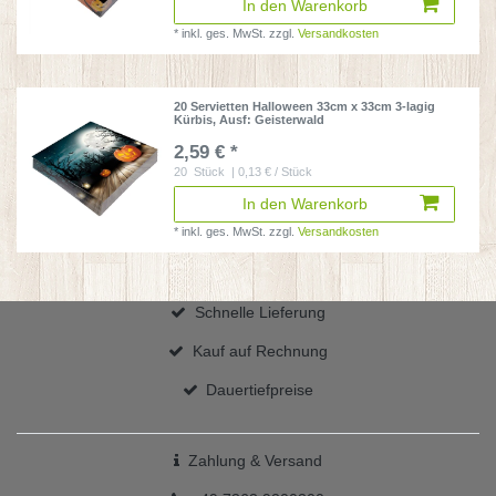
In den Warenkorb
*
inkl. ges. MwSt.
zzgl.
Versandkosten
20 Servietten Halloween 33cm x 33cm 3-lagig
Kürbis
, Ausf: Geisterwald
2,59 € *
20
Stück
| 0,13 € / Stück
In den Warenkorb
*
inkl. ges. MwSt.
zzgl.
Versandkosten
Schnelle Lieferung
Kauf auf Rechnung
Dauertiefpreise
Zahlung & Versand