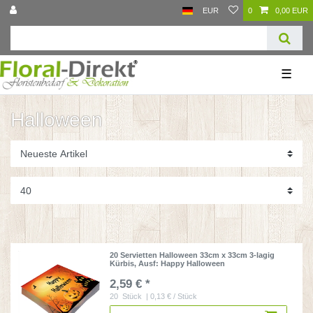
EUR
0
0,00 EUR
☰
Halloween
20 Servietten Halloween 33cm x 33cm 3-lagig
Kürbis
, Ausf: Happy Halloween
2,59 € *
20
Stück
| 0,13 € / Stück