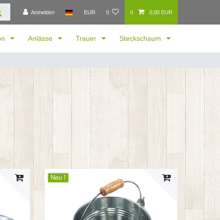
Anmelden
EUR
0
0
0,00 EUR
ion
Anlässe
Trauer
Steckschaum
Neu !