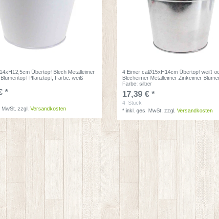
14xH12,5cm Übertopf Blech Metalleimer
4 Eimer caØ15xH14cm Übertopf weiß ode
 Blumentopf Pflanztopf
, Farbe: weiß
Blecheimer Metalleimer Zinkeimer Blume
Farbe: silber
€ *
17,39 € *
4
Stück
. MwSt.
zzgl.
Versandkosten
*
inkl. ges. MwSt.
zzgl.
Versandkosten