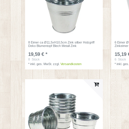
8 Eimer ca Ø11,5xH10,5cm Zink silber Holzgriff
6 Eimer Ø
Deko Blumentopf Blech Metall Zink
Zinkeimer
19,59 € *
15,19 
8
Stück
6
Stück
*
inkl. ges. MwSt.
zzgl.
Versandkosten
*
inkl. ges