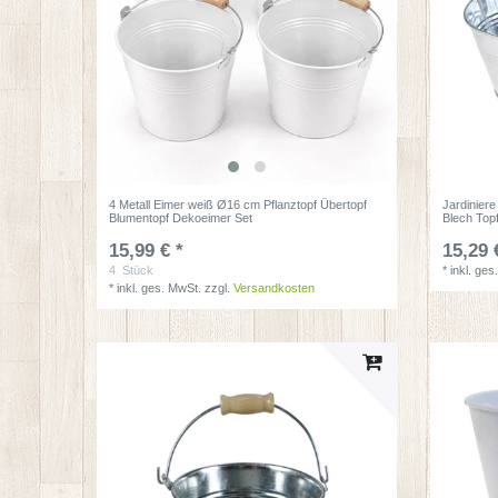
4 Metall Eimer weiß Ø16 cm Pflanztopf Übertopf
Jardinier
Blumentopf Dekoeimer Set
Blech Topf
15,99 € *
15,29 
4
Stück
*
inkl. ges
*
inkl. ges. MwSt.
zzgl.
Versandkosten