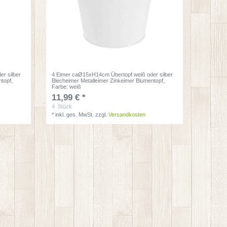
r silber
4 Eimer caØ15xH14cm Übertopf weiß oder silber
ntopf
,
Blecheimer Metalleimer Zinkeimer Blumentopf
,
Farbe: weiß
11,99 € *
4
Stück
*
inkl. ges. MwSt.
zzgl.
Versandkosten