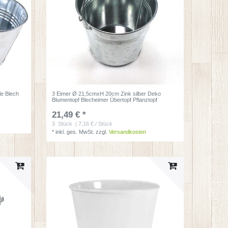
le Blech
3 Eimer Ø 21,5cmxH 20cm Zink silber Deko
Blumentopf Blecheimer Übertopf Pflanztopf
21,49 € *
3
Stück
| 7,16 € / Stück
*
inkl. ges. MwSt.
zzgl.
Versandkosten