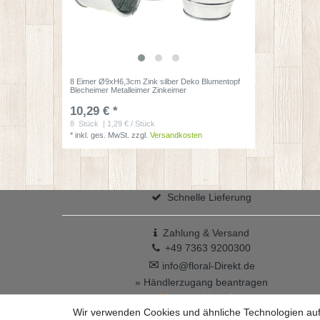
8 Eimer Ø9xH6,3cm Zink silber Deko Blumentopf
Blecheimer Metalleimer Zinkeimer
10,29 € *
8
Stück
| 1,29 € / Stück
*
inkl. ges. MwSt.
zzgl.
Versandkosten
Schnelle Lieferung
Zahlung & Versand
+49 7363 9200300
✉
info@floral-Direkt.de
» Händlerzugang beantragen
Vertrag widerrufen
Wir verwenden Cookies und ähnliche Technologien au