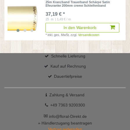
25m Kranzband Trauerband Schärpe Satin
Efeuranke 200mm creme Schleifenband
37,19 € *
25
m
| 1,49 € / m
In den Warenkorb
*
inkl. ges. MwSt.
zzgl.
Versandkosten
Schnelle Lieferung
Kauf auf Rechnung
Dauertiefpreise
Zahlung & Versand
+49 7363 9200300
✉
info@floral-Direkt.de
» Händlerzugang beantragen
Vertrag widerrufen