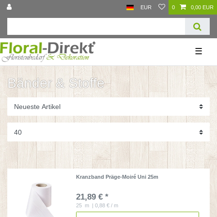
EUR
0
0,00 EUR
☰
Bänder & Stoffe
Kranzband Präge-Moiré Uni 25m
21,89 € *
25
m
| 0,88 € / m