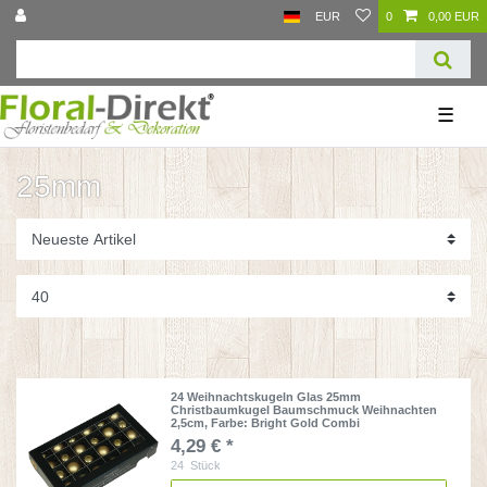
EUR
0
0,00 EUR
☰
25mm
24 Weihnachtskugeln Glas 25mm
Christbaumkugel Baumschmuck Weihnachten
2,5cm
, Farbe: Bright Gold Combi
4,29 € *
24
Stück