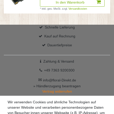
In den Warenkorb
*
inkl. ges. MwSt.
zzgl.
Versandkosten
Schnelle Lieferung
Kauf auf Rechnung
Dauertiefpreise
Zahlung & Versand
+49 7363 9200300
✉
info@floral-Direkt.de
» Händlerzugang beantragen
Vertrag widerrufen
Wir verwenden Cookies und ähnliche Technologien auf
unserer Website und verarbeiten personenbezogene Daten
von Besucher:innen unserer Webseite (z.B. IP-Adresse), um