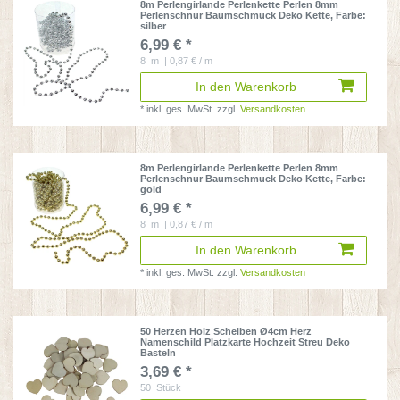
8m Perlengirlande Perlenkette Perlen 8mm
Perlenschnur Baumschmuck Deko Kette
, Farbe:
silber
6,99 € *
8
m
| 0,87 € / m
In den Warenkorb
*
inkl. ges. MwSt.
zzgl.
Versandkosten
8m Perlengirlande Perlenkette Perlen 8mm
Perlenschnur Baumschmuck Deko Kette
, Farbe:
gold
6,99 € *
8
m
| 0,87 € / m
In den Warenkorb
*
inkl. ges. MwSt.
zzgl.
Versandkosten
50 Herzen Holz Scheiben Ø4cm Herz
Namenschild Platzkarte Hochzeit Streu Deko
Basteln
3,69 € *
50
Stück