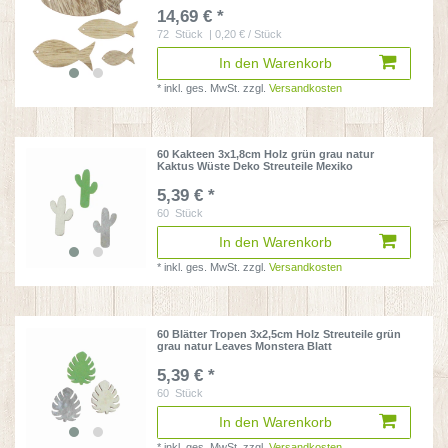
14,69 € *
72
Stück
| 0,20 € / Stück
In den Warenkorb
*
inkl. ges. MwSt.
zzgl.
Versandkosten
60 Kakteen 3x1,8cm Holz grün grau natur
Kaktus Wüste Deko Streuteile Mexiko
5,39 € *
60
Stück
In den Warenkorb
*
inkl. ges. MwSt.
zzgl.
Versandkosten
60 Blätter Tropen 3x2,5cm Holz Streuteile grün
grau natur Leaves Monstera Blatt
5,39 € *
60
Stück
In den Warenkorb
*
inkl. ges. MwSt.
zzgl.
Versandkosten