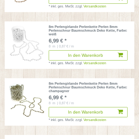
*
inkl. ges. MwSt.
zzgl.
Versandkosten
8m Perlengirlande Perlenkette Perlen 8mm
Perlenschnur Baumschmuck Deko Kette
, Farbe:
weiß
6,99 € *
8
m
| 0,87 € / m
In den Warenkorb
*
inkl. ges. MwSt.
zzgl.
Versandkosten
8m Perlengirlande Perlenkette Perlen 8mm
Perlenschnur Baumschmuck Deko Kette
, Farbe:
champagner
6,99 € *
8
m
| 0,87 € / m
In den Warenkorb
*
inkl. ges. MwSt.
zzgl.
Versandkosten