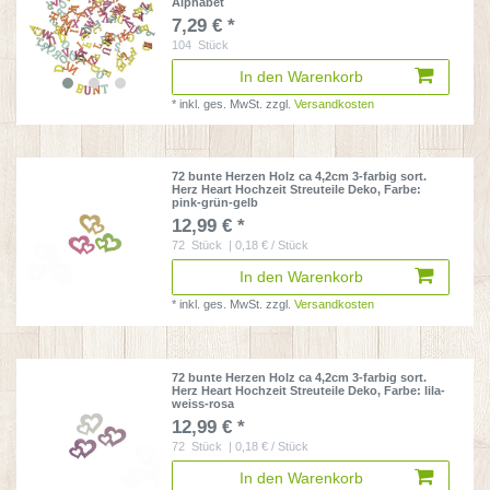
Alphabet
7,29 € *
104
Stück
In den Warenkorb
*
inkl. ges. MwSt.
zzgl.
Versandkosten
72 bunte Herzen Holz ca 4,2cm 3-farbig sort.
Herz Heart Hochzeit Streuteile Deko
, Farbe:
pink-grün-gelb
12,99 € *
72
Stück
| 0,18 € / Stück
In den Warenkorb
*
inkl. ges. MwSt.
zzgl.
Versandkosten
72 bunte Herzen Holz ca 4,2cm 3-farbig sort.
Herz Heart Hochzeit Streuteile Deko
, Farbe: lila-
weiss-rosa
12,99 € *
72
Stück
| 0,18 € / Stück
In den Warenkorb