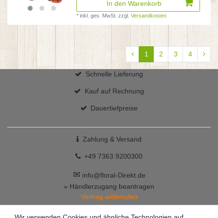
In den Warenkorb
*
inkl. ges. MwSt.
zzgl.
Versandkosten
1
2
3
4
Schnelle Lieferung
Kauf auf Rechnung
Dauertiefpreise
Zahlung & Versand
+49 7363 9200300
✉
info@floral-Direkt.de
» Händlerzugang beantragen
Vertrag widerrufen
Wir verwenden Cookies und ähnliche Technologien auf