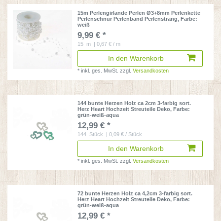
15m Perlengirlande Perlen Ø3+8mm Perlenkette
Perlenschnur Perlenband Perlenstrang
, Farbe:
weiß
9,99 € *
15
m
| 0,67 € / m
In den Warenkorb
*
inkl. ges. MwSt.
zzgl.
Versandkosten
144 bunte Herzen Holz ca 2cm 3-farbig sort.
Herz Heart Hochzeit Streuteile Deko
, Farbe:
grün-weiß-aqua
12,99 € *
144
Stück
| 0,09 € / Stück
In den Warenkorb
*
inkl. ges. MwSt.
zzgl.
Versandkosten
72 bunte Herzen Holz ca 4,2cm 3-farbig sort.
Herz Heart Hochzeit Streuteile Deko
, Farbe:
grün-weiß-aqua
12,99 € *