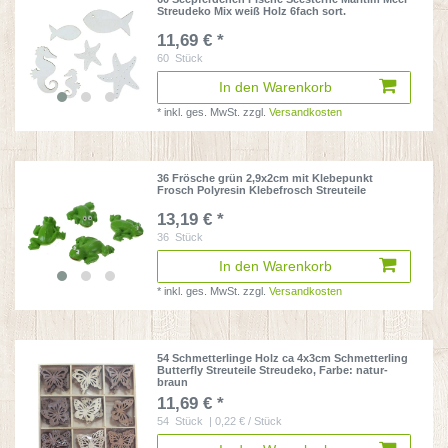
Streudeko Mix weiß Holz 6fach sort.
11,69 € *
60
Stück
In den Warenkorb
*
inkl. ges. MwSt.
zzgl.
Versandkosten
36 Frösche grün 2,9x2cm mit Klebepunkt
Frosch Polyresin Klebefrosch Streuteile
13,19 € *
36
Stück
In den Warenkorb
*
inkl. ges. MwSt.
zzgl.
Versandkosten
54 Schmetterlinge Holz ca 4x3cm Schmetterling
Butterfly Streuteile Streudeko
, Farbe: natur-
braun
11,69 € *
54
Stück
| 0,22 € / Stück