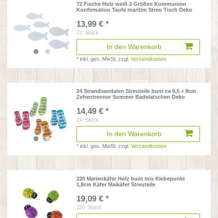
72 Fische Holz weiß 2 Größen Kommunion
Konfirmation Taufe maritim Streu Tisch Deko
13,99 € *
72
Stück
In den Warenkorb
*
inkl. ges. MwSt.
zzgl.
Versandkosten
24 Strandsandalen Streuteile bunt ca 6,5 + 8cm
Zehentrenner Sommer Badelatschen Deko
14,49 € *
24
Stück
In den Warenkorb
*
inkl. ges. MwSt.
zzgl.
Versandkosten
220 Marienkäfer Holz bunt mix Klebepunkt
1,8cm Käfer Maikäfer Streuteile
19,09 € *
220
Stück