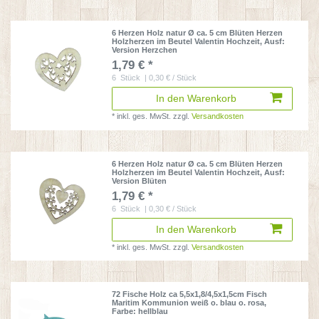
6 Herzen Holz natur Ø ca. 5 cm Blüten Herzen
Holzherzen im Beutel Valentin Hochzeit
, Ausf:
Version Herzchen
1,79 € *
6
Stück
| 0,30 € / Stück
In den Warenkorb
*
inkl. ges. MwSt.
zzgl.
Versandkosten
6 Herzen Holz natur Ø ca. 5 cm Blüten Herzen
Holzherzen im Beutel Valentin Hochzeit
, Ausf:
Version Blüten
1,79 € *
6
Stück
| 0,30 € / Stück
In den Warenkorb
*
inkl. ges. MwSt.
zzgl.
Versandkosten
72 Fische Holz ca 5,5x1,8/4,5x1,5cm Fisch
Maritim Kommunion weiß o. blau o. rosa
,
Farbe: hellblau