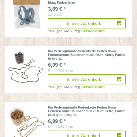
blau
, Farbe: blau
3,69 € *
12
Stück
In den Warenkorb
*
inkl. ges. MwSt.
zzgl.
Versandkosten
8m Perlengirlande Perlenkette Perlen 8mm
Perlenschnur Baumschmuck Deko Kette
, Farbe:
titangrau
6,99 € *
8
m
| 0,87 € / m
In den Warenkorb
*
inkl. ges. MwSt.
zzgl.
Versandkosten
8m Perlengirlande Perlenkette Perlen 8mm
Perlenschnur Baumschmuck Deko Kette
, Farbe:
rose-gold / kupfer
6,99 € *
8
m
| 0,87 € / m
In den Warenkorb