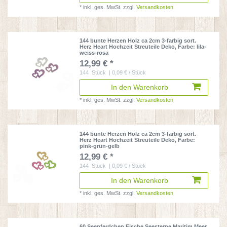
*
inkl. ges. MwSt.
zzgl.
Versandkosten
144 bunte Herzen Holz ca 2cm 3-farbig sort.
Herz Heart Hochzeit Streuteile Deko
, Farbe: lila-
weiss-rosa
12,99 € *
144
Stück
| 0,09 € / Stück
In den Warenkorb
*
inkl. ges. MwSt.
zzgl.
Versandkosten
144 bunte Herzen Holz ca 2cm 3-farbig sort.
Herz Heart Hochzeit Streuteile Deko
, Farbe:
pink-grün-gelb
12,99 € *
144
Stück
| 0,09 € / Stück
In den Warenkorb
*
inkl. ges. MwSt.
zzgl.
Versandkosten
60 Seepferdchen Fische Seesterne Maritim Meer