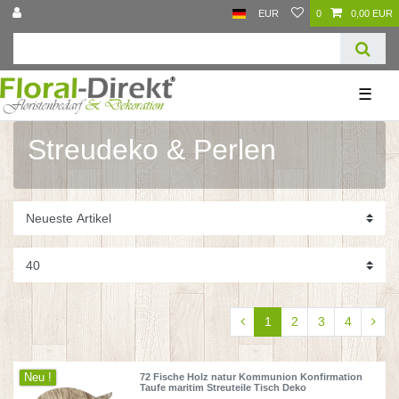
EUR
0
0,00 EUR
☰
Streudeko & Perlen
1
2
3
4
Neu !
72 Fische Holz natur Kommunion Konfirmation
Taufe maritim Streuteile Tisch Deko