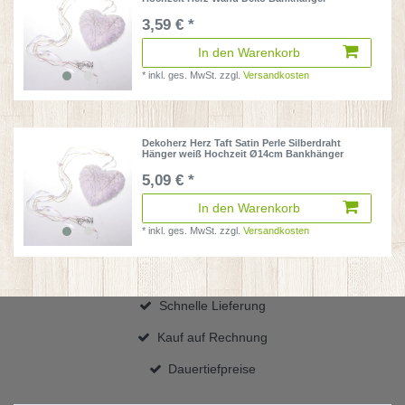
3,59 € *
In den Warenkorb
*
inkl. ges. MwSt.
zzgl.
Versandkosten
Dekoherz Herz Taft Satin Perle Silberdraht
Hänger weiß Hochzeit Ø14cm Bankhänger
5,09 € *
In den Warenkorb
*
inkl. ges. MwSt.
zzgl.
Versandkosten
Schnelle Lieferung
Kauf auf Rechnung
Dauertiefpreise