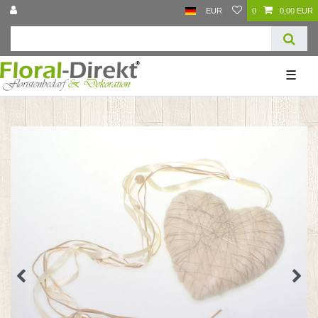
EUR
0
0,00 EUR
☰