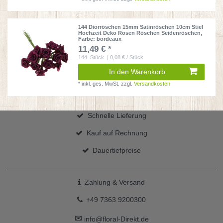
144 Diorröschen 15mm Satinröschen 10cm Stiel
Hochzeit Deko Rosen Röschen Seidenröschen
,
Farbe: bordeaux
11,49 € *
144
Stück
| 0,08 € / Stück
In den Warenkorb
*
inkl. ges. MwSt.
zzgl.
Versandkosten
Schnelle Lieferung
Kauf auf Rechnung
Dauertiefpreise
Zahlung & Versand
+49 7363 9200300
✉
info@floral-Direkt.de