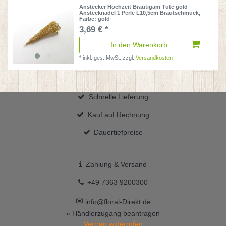
Anstecker Hochzeit Bräutigam Tüte gold
Anstecknadel 1 Perle L10,5cm Brautschmuck
,
Farbe: gold
3,69 € *
In den Warenkorb
*
inkl. ges. MwSt.
zzgl.
Versandkosten
Schnelle Lieferung
Kauf auf Rechnung
Dauertiefpreise
Zahlung & Versand
+49 7363 9200300
✉
info@floral-Direkt.de
» Händlerzugang beantragen
Vertrag widerrufen