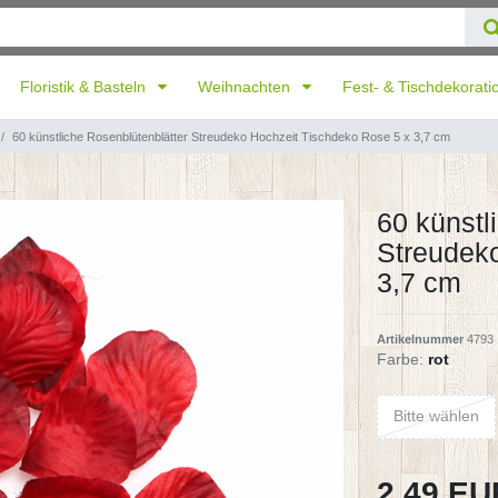
Floristik & Basteln
Weihnachten
Fest- & Tischdekorat
60 künstliche Rosenblütenblätter Streudeko Hochzeit Tischdeko Rose 5 x 3,7 cm
60 künstl
Streudek
3,7 cm
Artikelnummer
4793
Farbe:
rot
Bitte wählen
2,49 E