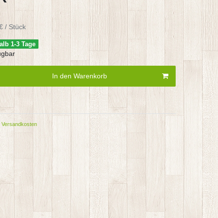
€ / Stück
alb 1-3 Tage
ügbar
In den Warenkorb
Versandkosten