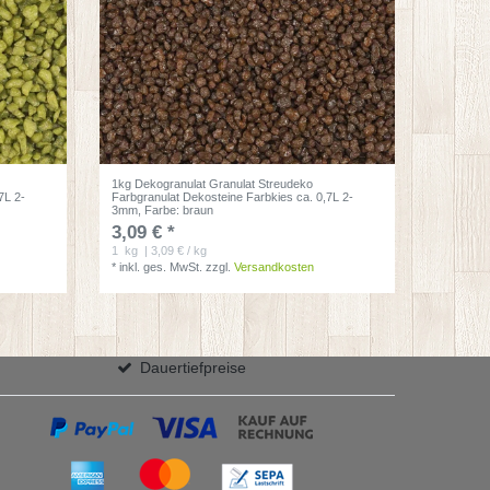
1kg Dekogranulat Granulat Streudeko
7L 2-
Farbgranulat Dekosteine Farbkies ca. 0,7L 2-
3mm
, Farbe: braun
3,09 € *
1
kg
| 3,09 € / kg
*
inkl. ges. MwSt.
zzgl.
Versandkosten
Dauertiefpreise