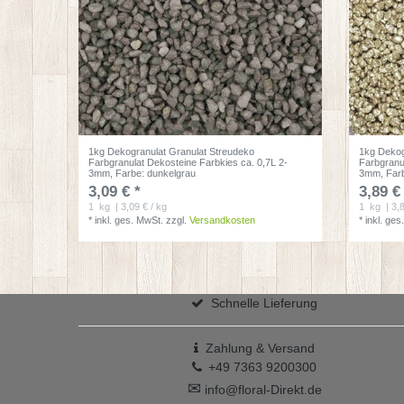
1kg Dekogranulat Granulat Streudeko
1kg Dekog
Farbgranulat Dekosteine Farbkies ca. 0,7L 2-
Farbgranu
3mm
, Farbe: dunkelgrau
3mm
, Far
3,09 € *
3,89 €
1
kg
| 3,09 € / kg
1
kg
| 3,
*
inkl. ges. MwSt.
zzgl.
Versandkosten
*
inkl. ges
Schnelle Lieferung
Zahlung & Versand
+49 7363 9200300
✉
info@floral-Direkt.de