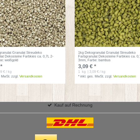
ranulat Granulat Streudeko
1kg Dekogranulat Granulat Streudeko
lat Dekosteine Farbkies ca. 0,7L 2-
Farbgranulat Dekosteine Farbkies ca. 0,
be: weißgold
3mm
, Farbe: bambus
 *
3,09 € *
89 € / kg
1
kg
| 3,09 € / kg
. MwSt.
zzgl.
Versandkosten
*
inkl. ges. MwSt.
zzgl.
Versandkosten
Kauf auf Rechnung