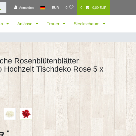
Anmelden
EUR
0
0
0,00 EUR
ion
Anlässe
Trauer
Steckschaum
iche Rosenblütenblätter
o Hochzeit Tischdeko Rose 5 x
*
UR