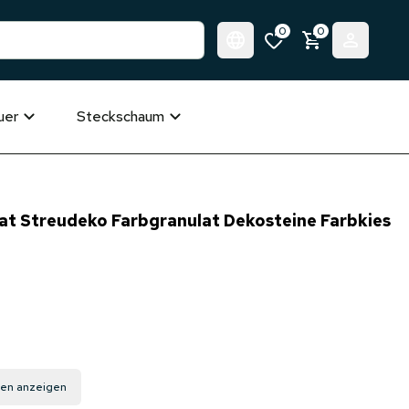
0
0
uer
Steckschaum
at Streudeko Farbgranulat Dekosteine Farbkies
gen anzeigen