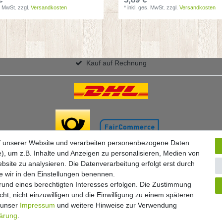
. MwSt.
zzgl.
Versandkosten
*
inkl. ges. MwSt.
zzgl.
Versandkosten
Kauf auf Rechnung
f unserer Website und verarbeiten personenbezogene Daten
), um z.B. Inhalte und Anzeigen zu personalisieren, Medien von
bsite zu analysieren. Die Datenverarbeitung erfolgt erst durch
ie wir in den Einstellungen benennen.
grund eines berechtigten Interesses erfolgen. Die Zustimmung
ht, nicht einzuwilligen und die Einwilligung zu einem späteren
Widerrufs­formular
Impressum
Daten­schutz­erklärung
A
e unser
Impressum
und weitere Hinweise zur Verwendung
lärung
.