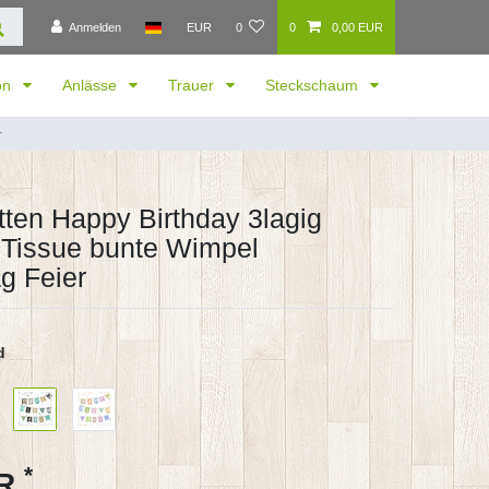
Anmelden
EUR
0
0
0,00 EUR
ion
Anlässe
Trauer
Steckschaum
r
tten Happy Birthday 3lagig
Tissue bunte Wimpel
g Feier
d
*
UR