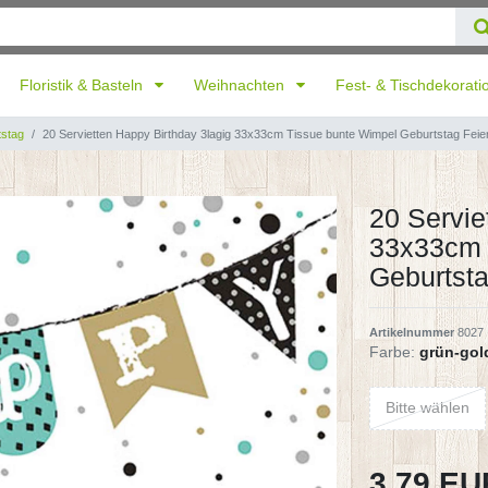
Floristik & Basteln
Weihnachten
Fest- & Tischdekorat
stag
20 Servietten Happy Birthday 3lagig 33x33cm Tissue bunte Wimpel Geburtstag Feie
20 Servie
33x33cm 
Geburtsta
Artikelnummer
8027
Farbe:
grün-gol
Bitte wählen
3,79 E