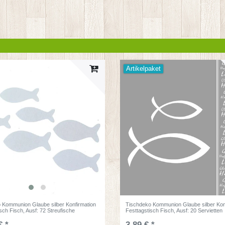
Artikelpaket
 Kommunion Glaube silber Konfirmation
Tischdeko Kommunion Glaube silber Kon
isch Fisch
, Ausf: 72 Streufische
Festtagstisch Fisch
, Ausf: 20 Servietten
€ *
3,89 € *