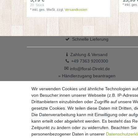
*
inkl. ges
20
Stück
*
inkl. ges. MwSt.
zzgl.
Versandkosten
Schnelle Lieferung
Zahlung & Versand
+49 7363 9200300
✉
info@floral-Direkt.de
» Händlerzugang beantragen
Vertrag widerrufen
Wir verwenden Cookies und ähnliche Technologien au
von Besucher:innen unserer Webseite (z.B. IP-Adresse
Drittanbietern einzubinden oder Zugriffe auf unsere We
gesetzte Cookies. Wir teilen diese Daten mit Dritten, d
Die Datenverarbeitung kann mit Einwilligung oder auf
kann erteilt oder abgelehnt werden. Es besteht das Rec
Widerrufs­recht
Zeitpunkt zu ändern oder zu widerrufen. Beachten Si
personenbezogener Daten in unserer
Daten­schutz­erk