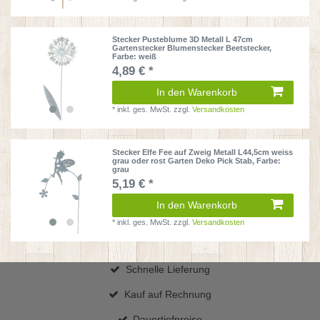
Stecker Pusteblume 3D Metall L 47cm
Gartenstecker Blumenstecker Beetstecker
,
Farbe: weiß
4,89 € *
In den Warenkorb
*
inkl. ges. MwSt.
zzgl.
Versandkosten
Stecker Elfe Fee auf Zweig Metall L44,5cm weiss
grau oder rost Garten Deko Pick Stab
, Farbe:
grau
5,19 € *
In den Warenkorb
*
inkl. ges. MwSt.
zzgl.
Versandkosten
Schnelle Lieferung
Kauf auf Rechnung
Dauertiefpreise