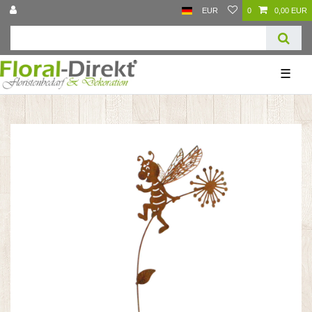
EUR
0
0,00 EUR
☰