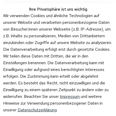
Ihre Privatsphäre ist uns wichtig
Wir verwenden Cookies und ähnliche Technologien auf
unserer Website und verarbeiten personenbezogene Daten
von Besucher:innen unserer Webseite (z.B. IP-Adresse), um
z.B. Inhalte zu personalisieren, Medien von Drittanbietern
einzubinden oder Zugriffe auf unsere Website zu analysieren.
Die Datenverarbeitung erfolgt erst durch gesetzte Cookies.
Rechtliches
Kontakt
Wir teilen diese Daten mit Dritten, die wir in den
Einstellungen benennen. Die Datenverarbeitung kann mit
AGB
Kontakt
Einwilligung oder aufgrund eines berechtigten Interesses
Impressum
Registrieren
erfolgen. Die Zustimmung kann erteilt oder abgelehnt
Datenschutzer
werden. Es besteht das Recht, nicht einzuwilligen und die
klärung
Einwilligung zu einem späteren Zeitpunkt zu ändern oder zu
Barrierefreiheit
widerrufen. Beachten Sie unser
Impressum
und weitere
serklärung
Hinweise zur Verwendung personenbezogener Daten in
Widerrufsrecht
unserer
Datenschutzerklärung
.