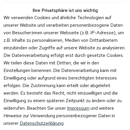
Ihre Privatsphäre ist uns wichtig
Wir verwenden Cookies und ähnliche Technologien auf
unserer Website und verarbeiten personenbezogene Daten
von Besucher:innen unserer Webseite (z.B. IP-Adresse), um
z.B. Inhalte zu personalisieren, Medien von Drittanbietern
einzubinden oder Zugriffe auf unsere Website zu analysieren.
Die Datenverarbeitung erfolgt erst durch gesetzte Cookies.
Rechtliches
Kontakt
Wir teilen diese Daten mit Dritten, die wir in den
Einstellungen benennen. Die Datenverarbeitung kann mit
AGB
Kontakt
Einwilligung oder aufgrund eines berechtigten Interesses
Impressum
Registrieren
erfolgen. Die Zustimmung kann erteilt oder abgelehnt
Datenschutzer
werden. Es besteht das Recht, nicht einzuwilligen und die
klärung
Einwilligung zu einem späteren Zeitpunkt zu ändern oder zu
Barrierefreiheit
widerrufen. Beachten Sie unser
Impressum
und weitere
serklärung
Hinweise zur Verwendung personenbezogener Daten in
Widerrufsrecht
unserer
Datenschutzerklärung
.