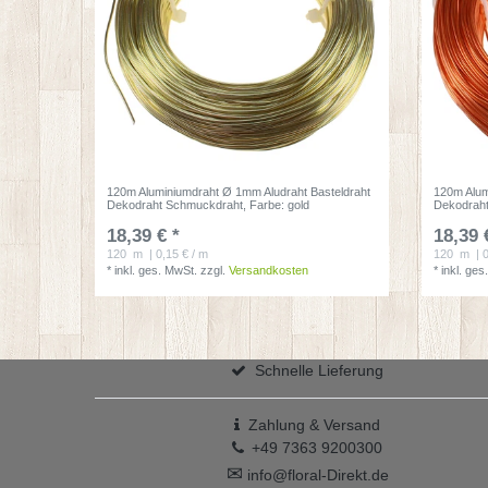
120m Aluminiumdraht Ø 1mm Aludraht Basteldraht
120m Alum
Dekodraht Schmuckdraht
, Farbe: gold
Dekodrah
18,39 € *
18,39 
120
m
| 0,15 € / m
120
m
| 
*
inkl. ges. MwSt.
zzgl.
Versandkosten
*
inkl. ges
Schnelle Lieferung
Zahlung & Versand
+49 7363 9200300
✉
info@floral-Direkt.de