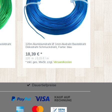
steldraht
120m Aluminiumdraht Ø 1mm Aludraht Basteldraht
Dekodraht Schmuckdraht
, Farbe: blau
18,39 € *
120
m
| 0,15 € / m
*
inkl. ges. MwSt.
zzgl.
Versandkosten
Dauertiefpreise