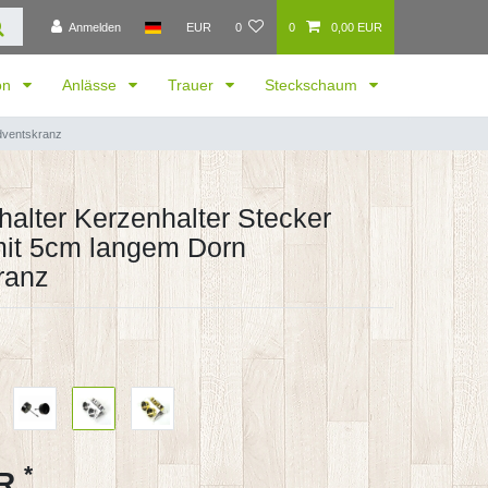
Anmelden
EUR
0
0
0,00 EUR
ion
Anlässe
Trauer
Steckschaum
Adventskranz
thalter Kerzenhalter Stecker
it 5cm langem Dorn
ranz
*
UR