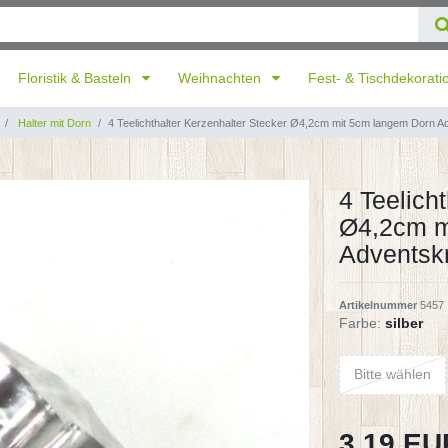
Floristik & Basteln
Weihnachten
Fest- & Tischdekorat
Halter mit Dorn
4 Teelichthalter Kerzenhalter Stecker Ø4,2cm mit 5cm langem Dorn 
4 Teelich
Ø4,2cm m
Adventsk
Artikelnummer
5457
Farbe:
silber
Bitte wählen
3,19 E