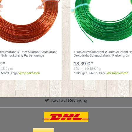
iniumdraht Ø 1mm Aludraht Basteldraht
120m Aluminiumdraht Ø 1mm Aludraht Ba
t Schmuckdraht
, Farbe: orange
Dekodraht Schmuckdraht
, Farbe: grün
€ *
18,39 € *
0,15 € / m
120
m
| 0,15 € / m
. MwSt.
zzgl.
Versandkosten
*
inkl. ges. MwSt.
zzgl.
Versandkosten
Kauf auf Rechnung