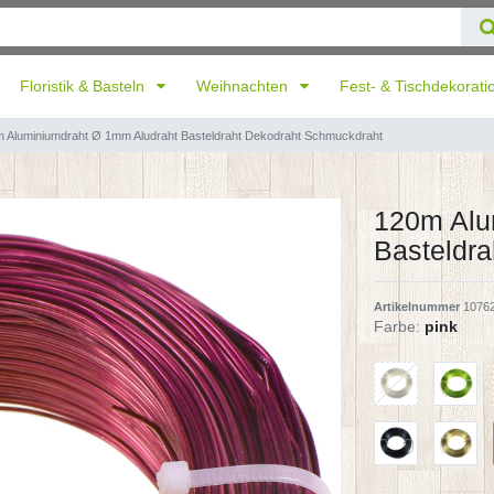
Floristik & Basteln
Weihnachten
Fest- & Tischdekorat
 Aluminiumdraht Ø 1mm Aludraht Basteldraht Dekodraht Schmuckdraht
120m Alu
Basteldr
Artikelnummer
1076
Farbe:
pink