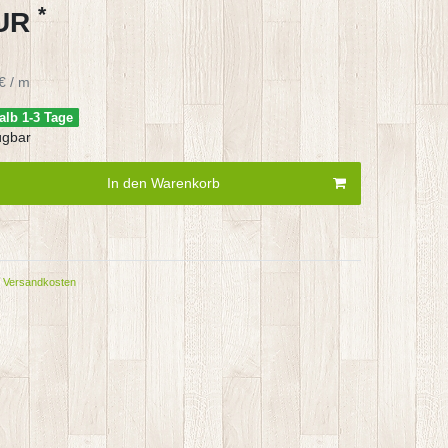
*
EUR
€ / m
alb 1-3 Tage
ügbar
In den Warenkorb
Versandkosten