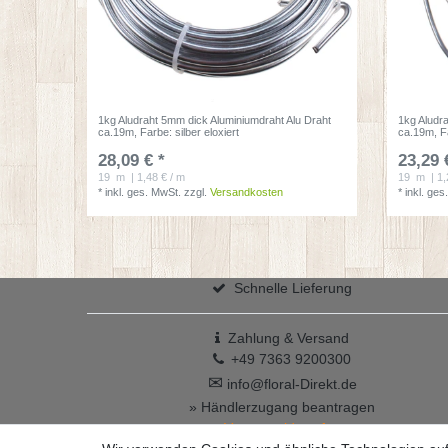
1kg Aludraht 5mm dick Aluminiumdraht Alu Draht
1kg Aludr
ca.19m
, Farbe: silber eloxiert
ca.19m
, F
28,09 € *
23,29 
19
m
| 1,48 € / m
19
m
| 1,
*
inkl. ges. MwSt.
zzgl.
Versandkosten
*
inkl. ges
Schnelle Lieferung
Zahlung & Versand
+49 7363 9200300
✉
info@floral-Direkt.de
» Händlerzugang beantragen
Vertrag widerrufen