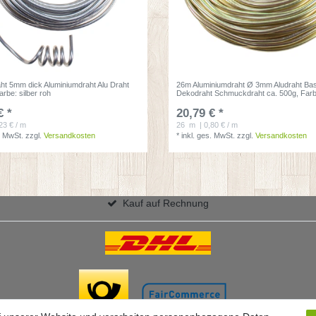
aht 5mm dick Aluminiumdraht Alu Draht
26m Aluminiumdraht Ø 3mm Aludraht Bas
arbe: silber roh
Dekodraht Schmuckdraht ca. 500g
, Far
€ *
20,79 € *
23 € / m
26
m
| 0,80 € / m
. MwSt.
zzgl.
Versandkosten
*
inkl. ges. MwSt.
zzgl.
Versandkosten
Kauf auf Rechnung