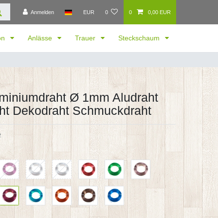
Anmelden
EUR
0
0
0,00 EUR
ion
Anlässe
Trauer
Steckschaum
miniumdraht Ø 1mm Aludraht
aht Dekodraht Schmuckdraht
2