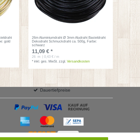
teldraht
26m Aluminiumdraht Ø 3mm Aludraht Basteldraht
be: gold
Dekodraht Schmuckdraht ca. 500g
, Farbe:
schwarz
11,09 € *
26
m
| 0,43 € / m
*
inkl. ges. MwSt.
zzgl.
Versandkosten
Dauertiefpreise