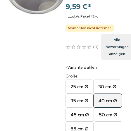
9,59 €
*
zzgl.Vs Paket<3kg
Momentan nicht lieferbar.
Alle
0
Bewertungen
anzeigen
-Variante wählen
Größe
25 cm Ø
30 cm Ø
35 cm Ø
40 cm Ø
45 cm Ø
50 cm Ø
55 cm Ø