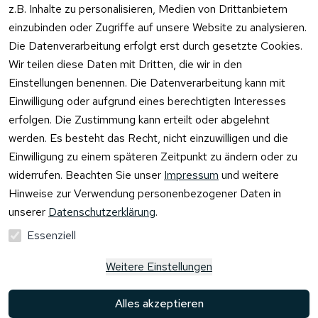
z.B. Inhalte zu personalisieren, Medien von Drittanbietern
einzubinden oder Zugriffe auf unsere Website zu analysieren.
Die Datenverarbeitung erfolgt erst durch gesetzte Cookies.
Rechtliches
Kontakt
Wir teilen diese Daten mit Dritten, die wir in den
Einstellungen benennen. Die Datenverarbeitung kann mit
AGB
Kontakt
Einwilligung oder aufgrund eines berechtigten Interesses
Impressum
Registrieren
erfolgen. Die Zustimmung kann erteilt oder abgelehnt
Datenschutzer
werden. Es besteht das Recht, nicht einzuwilligen und die
klärung
Einwilligung zu einem späteren Zeitpunkt zu ändern oder zu
Barrierefreiheit
widerrufen. Beachten Sie unser
Impressum
und weitere
serklärung
Hinweise zur Verwendung personenbezogener Daten in
Widerrufsrecht
unserer
Datenschutzerklärung
.
Essenziell
Vertrag
Weitere Einstellungen
widerrufen
Alles akzeptieren