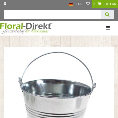
EUR
0
0,00 EUR
☰