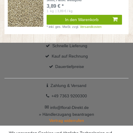
3mm
, Farbe: weißgold
3,89 € *
1
kg
| 3,89 € / kg
In den Warenkorb
*
inkl. ges. MwSt.
zzgl.
Versandkosten
Schnelle Lieferung
Kauf auf Rechnung
Dauertiefpreise
Zahlung & Versand
+49 7363 9200300
✉
info@floral-Direkt.de
» Händlerzugang beantragen
Vertrag widerrufen