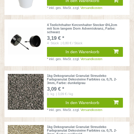
In den Warenkorb
*
inkl. ges. MwSt.
zzgl.
Versandkosten
4 Teelichthalter Kerzenhalter Stecker Ø4,2cm
mit 5cm langem Dorn Adventskranz
, Farbe:
schwarz
3,19 € *
4
Stück
| 0,80 € / Stück
In den Warenkorb
*
inkl. ges. MwSt.
zzgl.
Versandkosten
1kg Dekogranulat Granulat Streudeko
Farbgranulat Dekosteine Farbkies ca. 0,7L 2-
3mm
, Farbe: dunkelgrau
3,09 € *
1
kg
| 3,09 € / kg
In den Warenkorb
*
inkl. ges. MwSt.
zzgl.
Versandkosten
1kg Dekogranulat Granulat Streudeko
Farbgranulat Dekosteine Farbkies ca. 0,7L 2-