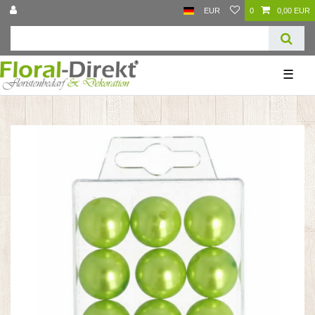
EUR
0
0,00 EUR
☰