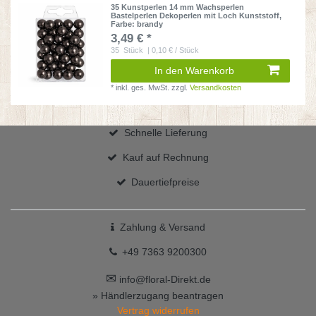
35 Kunstperlen 14 mm Wachsperlen
Bastelperlen Dekoperlen mit Loch Kunststoff
,
Farbe: brandy
3,49 € *
35
Stück
| 0,10 € / Stück
In den Warenkorb
*
inkl. ges. MwSt.
zzgl.
Versandkosten
Schnelle Lieferung
Kauf auf Rechnung
Dauertiefpreise
Zahlung & Versand
+49 7363 9200300
✉
info@floral-Direkt.de
» Händlerzugang beantragen
Vertrag widerrufen