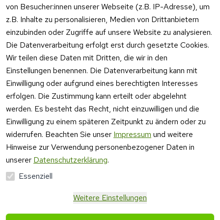
von Besucher:innen unserer Webseite (z.B. IP-Adresse), um
z.B. Inhalte zu personalisieren, Medien von Drittanbietern
einzubinden oder Zugriffe auf unsere Website zu analysieren.
Die Datenverarbeitung erfolgt erst durch gesetzte Cookies.
Rechtliches
Kontakt
Wir teilen diese Daten mit Dritten, die wir in den
Einstellungen benennen. Die Datenverarbeitung kann mit
AGB
Kontakt
Einwilligung oder aufgrund eines berechtigten Interesses
Impressum
Registrieren
erfolgen. Die Zustimmung kann erteilt oder abgelehnt
Datenschutzer
werden. Es besteht das Recht, nicht einzuwilligen und die
klärung
Einwilligung zu einem späteren Zeitpunkt zu ändern oder zu
Barrierefreiheit
widerrufen. Beachten Sie unser
Impressum
und weitere
serklärung
Hinweise zur Verwendung personenbezogener Daten in
Widerrufsrecht
unserer
Datenschutzerklärung
.
Essenziell
Vertrag
Weitere Einstellungen
widerrufen