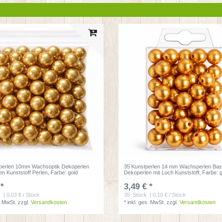
perlen 10mm Wachsoptik Dekoperlen
35 Kunstperlen 14 mm Wachsperlen Bast
en Kunststoff Perlen
, Farbe: gold
Dekoperlen mit Loch Kunststoff
, Farbe: 
 *
3,49 € *
k
| 0,03 € / Stück
35
Stück
| 0,10 € / Stück
. MwSt.
zzgl.
Versandkosten
*
inkl. ges. MwSt.
zzgl.
Versandkosten