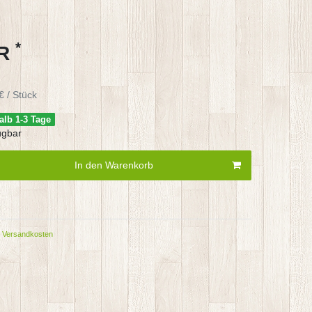
*
UR
€ / Stück
alb 1-3 Tage
ügbar
In den Warenkorb
Versandkosten