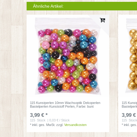
Ähnliche Artikel:
115 Kunstperlen 10mm Wachsoptik Dekoperlen
115 Kunst
Bastelperlen Kunststoff Perlen
, Farbe: bunt
Bastelperl
3,99 € *
3,99 €
115
Stück
| 0,03 € / Stück
115
Stüc
*
inkl. ges. MwSt.
zzgl.
Versandkosten
*
inkl. ges