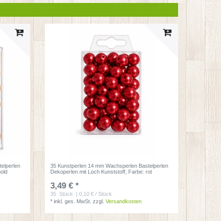
elperlen
35 Kunstperlen 14 mm Wachsperlen Bastelperlen
gold
Dekoperlen mit Loch Kunststoff
, Farbe: rot
3,49 € *
35
Stück
| 0,10 € / Stück
*
inkl. ges. MwSt.
zzgl.
Versandkosten