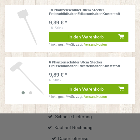
18 Pflanzenschilder 30cm Stecker
Preisschildhalter Etikettenhalter Kunststoff
9,39 € *
18
Stück
In den Warenkorb
*
inkl. ges. MwSt.
zzgl.
Versandkosten
6 Pflanzenschilder 50cm Stecker
Preisschildhalter Etikettenhalter Kunststoff
9,89 € *
6
Stück
In den Warenkorb
*
inkl. ges. MwSt.
zzgl.
Versandkosten
Schnelle Lieferung
Kauf auf Rechnung
Dauertiefpreise