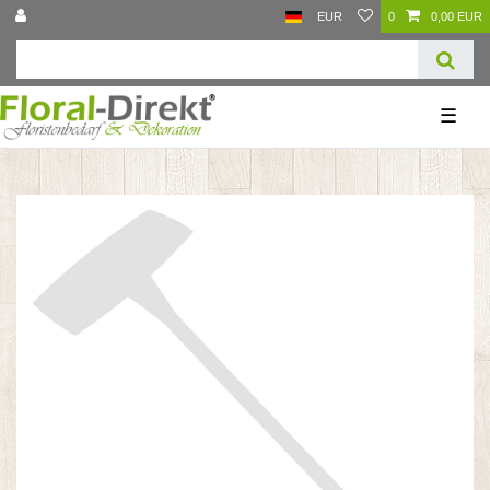
EUR
0
0,00 EUR
☰