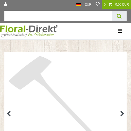
EUR
0
0,00 EUR
☰