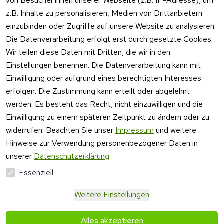
von Besucher:innen unserer Webseite (z.B. IP-Adresse), um
z.B. Inhalte zu personalisieren, Medien von Drittanbietern
einzubinden oder Zugriffe auf unsere Website zu analysieren.
Die Datenverarbeitung erfolgt erst durch gesetzte Cookies.
Rechtliches
Kontakt
Wir teilen diese Daten mit Dritten, die wir in den
Einstellungen benennen. Die Datenverarbeitung kann mit
AGB
Kontakt
Einwilligung oder aufgrund eines berechtigten Interesses
Impressum
Registrieren
erfolgen. Die Zustimmung kann erteilt oder abgelehnt
Datenschutzer
werden. Es besteht das Recht, nicht einzuwilligen und die
klärung
Einwilligung zu einem späteren Zeitpunkt zu ändern oder zu
Barrierefreiheit
widerrufen. Beachten Sie unser
Impressum
und weitere
serklärung
Hinweise zur Verwendung personenbezogener Daten in
Widerrufsrecht
unserer
Datenschutzerklärung
.
Essenziell
Vertrag
Weitere Einstellungen
widerrufen
Alles akzeptieren