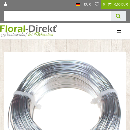
EUR
0
0,00 EUR
☰