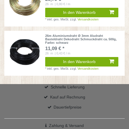
26
m
| 0,80 € / m
In den Warenkorb
*
inkl. ges. MwSt.
zzgl.
Versandkosten
26m Aluminiumdraht Ø 3mm Aludraht
Basteldraht Dekodraht Schmuckdraht ca. 500g
,
Farbe: schwarz
11,09 € *
26
m
| 0,43 € / m
In den Warenkorb
*
inkl. ges. MwSt.
zzgl.
Versandkosten
Schnelle Lieferung
Kauf auf Rechnung
Dauertiefpreise
Zahlung & Versand