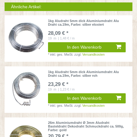
Ähnliche Artikel:
1kg Aludraht 5mm dick Aluminiumdraht Alu
Draht ca.19m
, Farbe: silber eloxiert
28,09 € *
19
m
| 1,48 € / m
In den Warenkorb
*
inkl. ges. MwSt.
zzgl.
Versandkosten
1kg Aludraht 5mm dick Aluminiumdraht Alu
Draht ca.19m
, Farbe: silber roh
23,29 € *
19
m
| 1,23 € / m
In den Warenkorb
*
inkl. ges. MwSt.
zzgl.
Versandkosten
26m Aluminiumdraht Ø 3mm Aludraht
Basteldraht Dekodraht Schmuckdraht ca. 500g
,
Farbe: gold
20,79 € *