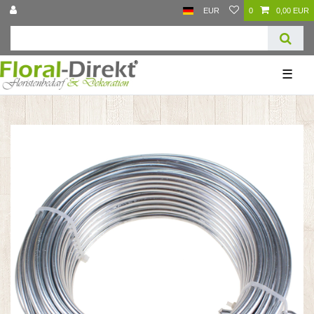
EUR
0
0,00 EUR
☰