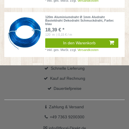
*
inkl. ges. MwSt.
zzgl.
Versandkosten
120m Aluminiumdraht Ø 1mm Aludraht
Basteldraht Dekodraht Schmuckdraht
, Farbe:
blau
18,39 € *
120
m
| 0,15 € / m
In den Warenkorb
*
inkl. ges. MwSt.
zzgl.
Versandkosten
Schnelle Lieferung
Kauf auf Rechnung
Dauertiefpreise
Zahlung & Versand
+49 7363 9200300
✉
info@floral-Direkt.de