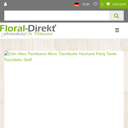
EUR
0
0,00 EUR
☰