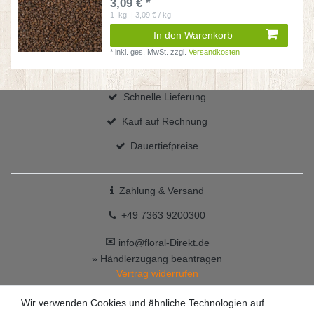
3,09 € *
1
kg
| 3,09 € / kg
In den Warenkorb
*
inkl. ges. MwSt.
zzgl.
Versandkosten
Schnelle Lieferung
Kauf auf Rechnung
Dauertiefpreise
Zahlung & Versand
+49 7363 9200300
✉
info@floral-Direkt.de
» Händlerzugang beantragen
Vertrag widerrufen
Wir verwenden Cookies und ähnliche Technologien auf