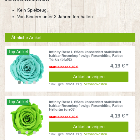
Kein Spielzeug.
Von Kindern unter 3 Jahren fernhalten.
Ähnliche Artikel:
Top-Artikel
Infinity Rose L Ø5cm konserviert stabilisiert
haltbar Rosenkopf ewige Rosenblüte
, Farbe:
Türkis (blu02)
4,19 € *
statt bisher 4,49 €
Artikel anzeigen
*
inkl. ges. MwSt.
zzgl.
Versandkosten
Top-Artikel
Infinity Rose L Ø5cm konserviert stabilisiert
haltbar Rosenkopf ewige Rosenblüte
, Farbe:
Hellgrün (gre05)
4,19 € *
statt bisher 4,49 €
Artikel anzeigen
*
inkl. ges. MwSt.
zzgl.
Versandkosten