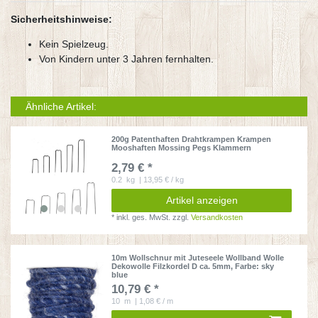
Sicherheitshinweise:
Kein Spielzeug.
Von Kindern unter 3 Jahren fernhalten.
Ähnliche Artikel:
200g Patenthaften Drahtkrampen Krampen
Mooshaften Mossing Pegs Klammern
2,79 € *
0.2
kg
| 13,95 € / kg
Artikel anzeigen
*
inkl. ges. MwSt.
zzgl.
Versandkosten
10m Wollschnur mit Juteseele Wollband Wolle
Dekowolle Filzkordel D ca. 5mm
, Farbe: sky
blue
10,79 € *
10
m
| 1,08 € / m