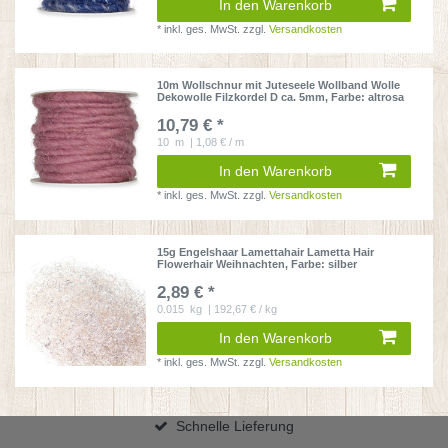
In den Warenkorb
*
inkl. ges. MwSt.
zzgl.
Versandkosten
10m Wollschnur mit Juteseele Wollband Wolle
Dekowolle Filzkordel D ca. 5mm
, Farbe: altrosa
10,79 € *
10
m
| 1,08 € / m
In den Warenkorb
*
inkl. ges. MwSt.
zzgl.
Versandkosten
15g Engelshaar Lamettahair Lametta Hair
Flowerhair Weihnachten
, Farbe: silber
2,89 € *
0.015
kg
| 192,67 € / kg
In den Warenkorb
*
inkl. ges. MwSt.
zzgl.
Versandkosten
Schnelle Lieferung