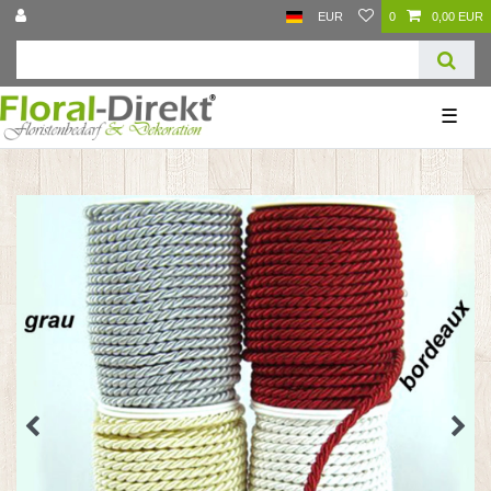
EUR
0
0,00 EUR
☰