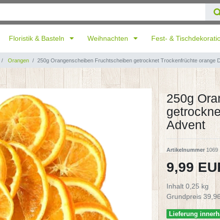
Floristik & Basteln
Weihnachten
Fest- & Tischdekorat
Orangen
250g Orangenscheiben Fruchtscheiben getrocknet Trockenfrüchte orange 
250g Ora
getrockne
Advent
Artikelnummer
1069
9,99 E
Inhalt
0,25
kg
Grundpreis
39,96
Lieferung innerh