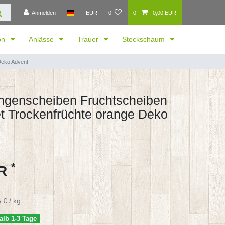
Anmelden
EUR
0
0
0,00 EUR
ion
Anlässe
Trauer
Steckschaum
Deko Advent
ngenscheiben Fruchtscheiben
t Trockenfrüchte orange Deko
*
UR
 € / kg
alb 1-3 Tage