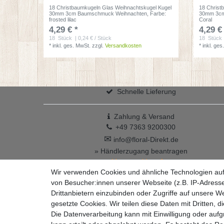
18 Christbaumkugeln Glas Weihnachtskugel Kugel
18 Christ
30mm 3cm Baumschmuck Weihnachten
, Farbe:
30mm 3cm
frosted lilac
Coral
4,29 € *
4,29 €
18
Stück
| 0,24 € / Stück
18
Stück
*
inkl. ges. MwSt.
zzgl.
Versandkosten
*
inkl. ges
Schnelle Lieferung
Zahlung & Versand
+49 7363 9200300
✉
info@floral-Direkt.de
» Händlerzugang beantragen
Vertrag widerrufen
Wir verwenden Cookies und ähnliche Technologien au
von Besucher:innen unserer Webseite (z.B. IP-Adresse
Drittanbietern einzubinden oder Zugriffe auf unsere We
gesetzte Cookies. Wir teilen diese Daten mit Dritten, d
Die Datenverarbeitung kann mit Einwilligung oder auf