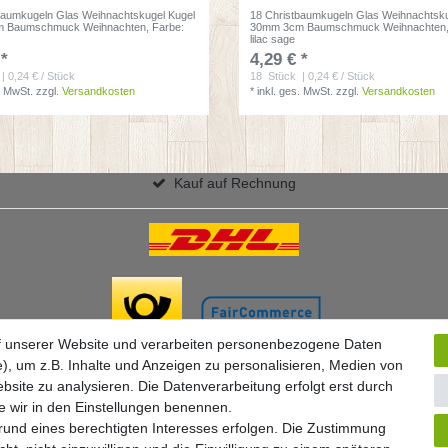
baumkugeln Glas Weihnachtskugel Kugel
18 Christbaumkugeln Glas Weihnachtsku
 Baumschmuck Weihnachten
, Farbe:
30mm 3cm Baumschmuck Weihnachten
lilac sage
 *
4,29 € *
| 0,24 € / Stück
18
Stück
| 0,24 € / Stück
. MwSt.
zzgl.
Versandkosten
*
inkl. ges. MwSt.
zzgl.
Versandkosten
Kauf auf Rechnung
f unserer Website und verarbeiten personenbezogene Daten
), um z.B. Inhalte und Anzeigen zu personalisieren, Medien von
bsite zu analysieren. Die Datenverarbeitung erfolgt erst durch
ie wir in den Einstellungen benennen.
grund eines berechtigten Interesses erfolgen. Die Zustimmung