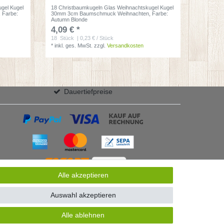
gel Kugel
18 Christbaumkugeln Glas Weihnachtskugel Kugel
, Farbe:
30mm 3cm Baumschmuck Weihnachten
, Farbe:
Autumn Blonde
4,09 € *
18
Stück
| 0,23 € / Stück
*
inkl. ges. MwSt.
zzgl.
Versandkosten
Dauertiefpreise
Alle akzeptieren
Auswahl akzeptieren
Alle ablehnen