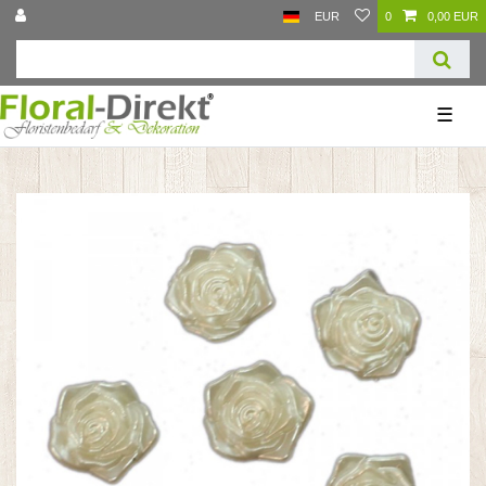
EUR
0
0,00 EUR
☰