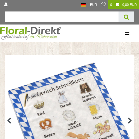
EUR
0
0,00 EUR
☰