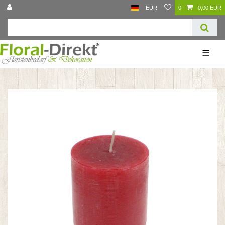
EUR
0
0,00 EUR
☰