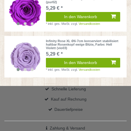
(pur02)
5,29 € *
In den Warenkorb
*
inkl. ges. MwSt.
zzgl.
Versandkosten
Infinity Rose XL Ø6-7cm konserviert stabilisiert
haltbar Rosenkopf ewige Blüte
, Farbe: Hell
Violett (vio03)
5,29 € *
In den Warenkorb
*
inkl. ges. MwSt.
zzgl.
Versandkosten
Schnelle Lieferung
Kauf auf Rechnung
Dauertiefpreise
Zahlung & Versand