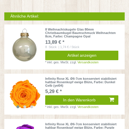
Ähnliche Artikel:
8 Weihnachtskugeln Glas 80mm
Christbaumkugel Baumschmuck Weihnachten
8cm
, Farbe: Champagne Opal
13,89 € *
8
Stück
| 1,74 € / Stück
Artikel anzeigen
*
inkl. ges. MwSt.
zzgl.
Versandkosten
Infinity Rose XL Ø6-7cm konserviert stabilisiert
haltbar Rosenkopf ewige Blüte
, Farbe: Dunkel
Gelb (yel04)
5,29 € *
In den Warenkorb
*
inkl. ges. MwSt.
zzgl.
Versandkosten
Infinity Rose XL Ø6-7cm konserviert stabilisiert
haltbar Rosenkopf ewige Blüte
, Farbe: Purple