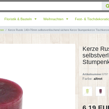
Floristik & Basteln
Weihnachten
Fest- & Tischdekorat
zen
Kerze Rustic 140×70mm selbstverlöschend sichere Kerze Stumpenkerze Tischkerze
Kerze Ru
selbstver
Stumpenk
Artikelnummer
6797
Farbe:
altrot
6,19 E