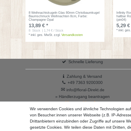
8 Weihnachtskugeln Glas 80mm Christbaumkugel
Infinity R
Baumschmuck Weihnachten 8cm
, Farbe:
haltbar R
Champagne Opal
(pin04)
13,89 € *
5,29 €
*
inkl. ges
8
Stück
| 1,74 € / Stück
*
inkl. ges. MwSt.
zzgl.
Versandkosten
Schnelle Lieferung
Zahlung & Versand
+49 7363 9200300
✉
info@floral-Direkt.de
» Händlerzugang beantragen
Vertrag widerrufen
Wir verwenden Cookies und ähnliche Technologien au
von Besucher:innen unserer Webseite (z.B. IP-Adresse
Drittanbietern einzubinden oder Zugriffe auf unsere We
gesetzte Cookies. Wir teilen diese Daten mit Dritten, d