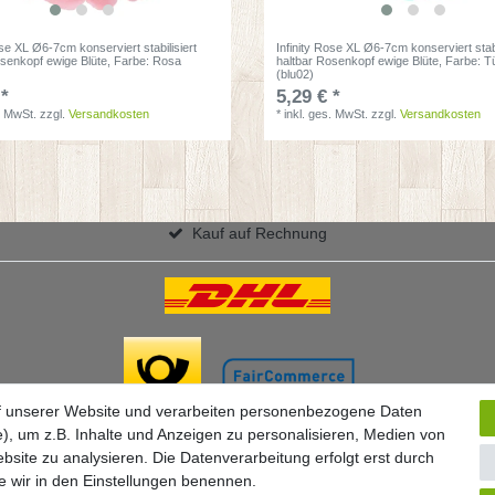
ose XL Ø6-7cm konserviert stabilisiert
Infinity Rose XL Ø6-7cm konserviert stabi
osenkopf ewige Blüte
, Farbe: Rosa
haltbar Rosenkopf ewige Blüte
, Farbe: T
(blu02)
 *
5,29 € *
. MwSt.
zzgl.
Versandkosten
*
inkl. ges. MwSt.
zzgl.
Versandkosten
Kauf auf Rechnung
f unserer Website und verarbeiten personenbezogene Daten
), um z.B. Inhalte und Anzeigen zu personalisieren, Medien von
bsite zu analysieren. Die Datenverarbeitung erfolgt erst durch
ie wir in den Einstellungen benennen.