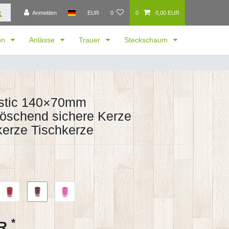
Anmelden
EUR
0
0
0,00 EUR
ion
Anlässe
Trauer
Steckschaum
stic 140×70mm
löschend sichere Kerze
erze Tischkerze
*
UR