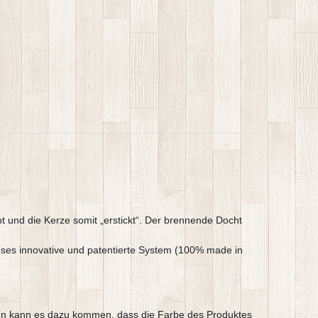
t und die Kerze somit „erstickt“. Der brennende Docht
dieses innovative und patentierte System (100% made in
argen kann es dazu kommen, dass die Farbe des Produktes