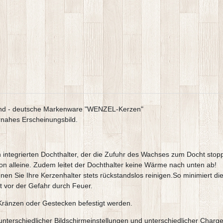
end - deutsche Markenware "WENZEL-Kerzen"
rnahes Erscheinungsbild.
integrierten Dochthalter, der die Zufuhr des Wachses zum Docht stopp
n alleine. Zudem leitet der Dochthalter keine Wärme nach unten ab!
nnen Sie Ihre Kerzenhalter stets rückstandslos reinigen.So minimiert 
 vor der Gefahr durch Feuer.
 Kränzen oder Gestecken befestigt werden.
e,unterschiedlicher Bildschirmeinstellungen und unterschiedlicher Ch