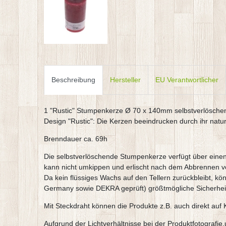
Beschreibung
Hersteller
EU Verantwortlicher
1 "Rustic" Stumpenkerze Ø 70 x 140mm selbstverlösch
Design "Rustic": Die Kerzen beeindrucken durch ihr natu
Brenndauer ca. 69h
Die selbstverlöschende Stumpenkerze verfügt über einen 
kann nicht umkippen und erlischt nach dem Abbrennen vo
Da kein flüssiges Wachs auf den Tellern zurückbleibt, kö
Germany sowie DEKRA geprüft) größtmögliche Sicherheit
Mit Steckdraht können die Produkte z.B. auch direkt auf
Aufgrund der Lichtverhältnisse bei der Produktfotografi