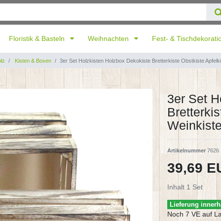
Floristik & Basteln
Weihnachten
Fest- & Tischdekorat
lz
Kisten & Boxen
3er Set Holzkisten Holzbox Dekokiste Bretterkiste Obstkiste Apfelk
3er Set H
Bretterkis
Weinkist
Artikelnummer
7626
39,69 
Inhalt
1
Set
Lieferung innerh
Noch 7 VE auf L