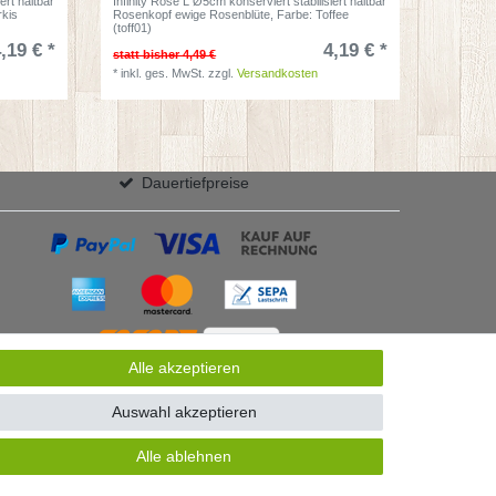
ert haltbar
Infinity Rose L Ø5cm konserviert stabilisiert haltbar
rkis
Rosenkopf ewige Rosenblüte
, Farbe: Toffee
(toff01)
,19 € *
4,19 € *
statt bisher 4,49 €
*
inkl. ges. MwSt.
zzgl.
Versandkosten
Dauertiefpreise
Alle akzeptieren
Auswahl akzeptieren
Alle ablehnen
GB
Kontakt