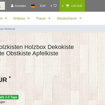
Anmelden
EUR
0
0
0,00 EUR
ion
Anlässe
Trauer
Steckschaum
iste Weinkiste
olzkisten Holzbox Dekokiste
te Obstkiste Apfelkiste
e
*
EUR
alb 1-3 Tage
ager