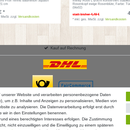
ere Profi Tennis Badminton Squash
Infinity Rose L Ø5cm konserviert stabilisi
 21 cm
Rosenkopf ewige Rosenblüte
, Farbe: Tü
(blu02)
€ *
4
statt bisher 4,49 €
. MwSt.
zzgl.
Versandkosten
*
inkl. ges. MwSt.
zzgl.
Versandkosten
Kauf auf Rechnung
f unserer Website und verarbeiten personenbezogene Daten
), um z.B. Inhalte und Anzeigen zu personalisieren, Medien von
bsite zu analysieren. Die Datenverarbeitung erfolgt erst durch
ie wir in den Einstellungen benennen.
grund eines berechtigten Interesses erfolgen. Die Zustimmung
ht, nicht einzuwilligen und die Einwilligung zu einem späteren
Widerrufs­formular
Impressum
Daten­schutz­erklärung
A