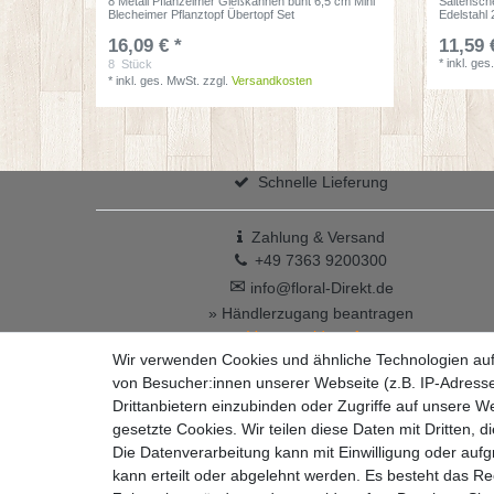
8 Metall Pflanzeimer Gießkannen bunt 6,5 cm Mini
Saitensch
Blecheimer Pflanztopf Übertopf Set
Edelstahl
16,09 € *
11,59 
*
inkl. ges
8
Stück
*
inkl. ges. MwSt.
zzgl.
Versandkosten
Schnelle Lieferung
Zahlung & Versand
+49 7363 9200300
✉
info@floral-Direkt.de
» Händlerzugang beantragen
Vertrag widerrufen
Wir verwenden Cookies und ähnliche Technologien au
von Besucher:innen unserer Webseite (z.B. IP-Adresse
Drittanbietern einzubinden oder Zugriffe auf unsere We
gesetzte Cookies. Wir teilen diese Daten mit Dritten, d
Die Datenverarbeitung kann mit Einwilligung oder auf
kann erteilt oder abgelehnt werden. Es besteht das Rec
Widerrufs­recht