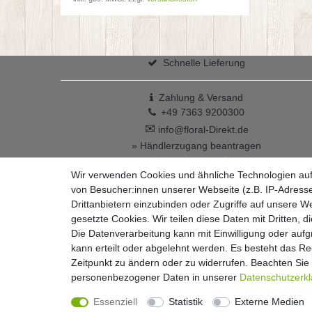
Schnelle Lieferung
Zahlung & Versand
+49 7363 9200300
✉
info@floral-Direkt.de
» Händlerzugang beantragen
Vertrag widerrufen
Wir verwenden Cookies und ähnliche Technologien au
von Besucher:innen unserer Webseite (z.B. IP-Adresse
Drittanbietern einzubinden oder Zugriffe auf unsere We
gesetzte Cookies. Wir teilen diese Daten mit Dritten, d
Die Datenverarbeitung kann mit Einwilligung oder auf
kann erteilt oder abgelehnt werden. Es besteht das Rec
Widerrufs­recht
Zeitpunkt zu ändern oder zu widerrufen. Beachten Si
personenbezogener Daten in unserer
Daten­schutz­erk
Essenziell
Statistik
Externe Medien