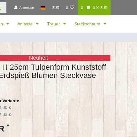
Anmelden
EUR
0
0
0,00 EUR
ion
Anlässe
Trauer
Steckschaum
Neuheit
 H 25cm Tulpenform Kunststoff
 Erdspieß Blumen Steckvase
o Variante:
2,80 €
2,33 €
*
UR