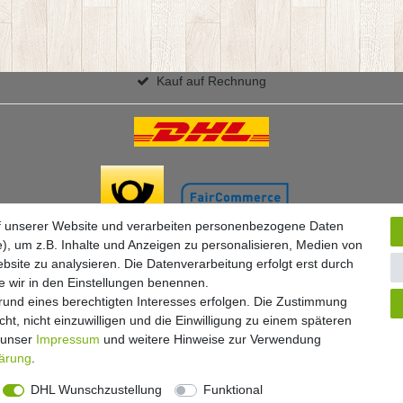
Kauf auf Rechnung
f unserer Website und verarbeiten personenbezogene Daten
), um z.B. Inhalte und Anzeigen zu personalisieren, Medien von
bsite zu analysieren. Die Datenverarbeitung erfolgt erst durch
ie wir in den Einstellungen benennen.
grund eines berechtigten Interesses erfolgen. Die Zustimmung
ht, nicht einzuwilligen und die Einwilligung zu einem späteren
Widerrufs­formular
Impressum
Daten­schutz­erklärung
A
e unser
Impressum
und weitere Hinweise zur Verwendung
lärung
.
DHL Wunschzustellung
Funktional
© Copyright 2026 Floral-Direkt Alle Rechte vorbehalten.