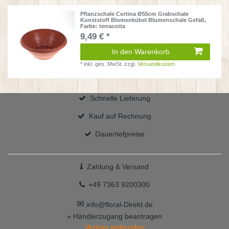
Pflanzschale Cortina Ø55cm Grabschale
Kunststoff Blumenkübel Blumenschale Gefäß
,
Farbe: terracotta
9,49 € *
In den Warenkorb
*
inkl. ges. MwSt.
zzgl.
Versandkosten
Schnelle Lieferung
Kauf auf Rechnung
Dauertiefpreise
Zahlung & Versand
+49 7363 9200300
✉
info@floral-Direkt.de
» Händlerzugang beantragen
Vertrag widerrufen