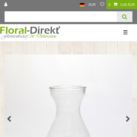
EUR
0
0,00 EUR
☰