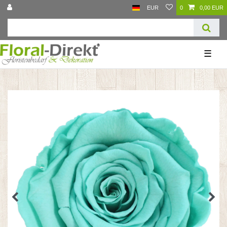
EUR
0
0,00 EUR
☰