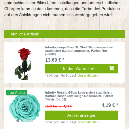
unterschiedlicher Bildschirmeinstellungen und unterschiedlicher
Chargen kann es dazu kommen, dass die Farbe des Produktes
auf den Abbildungen nicht authentisch wiedergegeben wird.
Ähnliche Artikel:
Infinity ewige Rose XL Stiel 30cm konserviert
stabilisiert haltbar langstielig
, Farbe: Rot
(red02)
13,69 € *
In den Warenkorb
*
inkl. ges. MwSt.
zzgl.
Versandkosten
Top-Artikel
Infinity Rose L Ø5cm konserviert stabilisiert
haltbar Rosenkopf ewige Rosenblüte
, Farbe:
Türkis (blu02)
4,19 € *
statt bisher 4,49 €
Artikel anzeigen
*
inkl. ges. MwSt.
zzgl.
Versandkosten