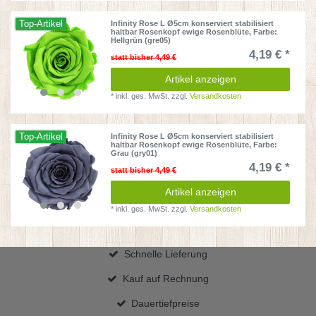
Top-Artikel
Infinity Rose L Ø5cm konserviert stabilisiert
haltbar Rosenkopf ewige Rosenblüte
, Farbe:
Hellgrün (gre05)
4,19 € *
statt bisher 4,49 €
Artikel anzeigen
*
inkl. ges. MwSt.
zzgl.
Versandkosten
Top-Artikel
Infinity Rose L Ø5cm konserviert stabilisiert
haltbar Rosenkopf ewige Rosenblüte
, Farbe:
Grau (gry01)
4,19 € *
statt bisher 4,49 €
Artikel anzeigen
*
inkl. ges. MwSt.
zzgl.
Versandkosten
Schnelle Lieferung
Kauf auf Rechnung
Dauertiefpreise