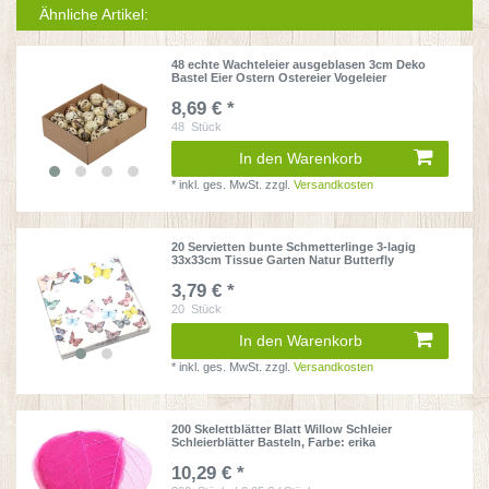
Ähnliche Artikel:
48 echte Wachteleier ausgeblasen 3cm Deko
Bastel Eier Ostern Ostereier Vogeleier
8,69 € *
48
Stück
In den Warenkorb
*
inkl. ges. MwSt.
zzgl.
Versandkosten
20 Servietten bunte Schmetterlinge 3-lagig
33x33cm Tissue Garten Natur Butterfly
3,79 € *
20
Stück
In den Warenkorb
*
inkl. ges. MwSt.
zzgl.
Versandkosten
200 Skelettblätter Blatt Willow Schleier
Schleierblätter Basteln
, Farbe: erika
10,29 € *