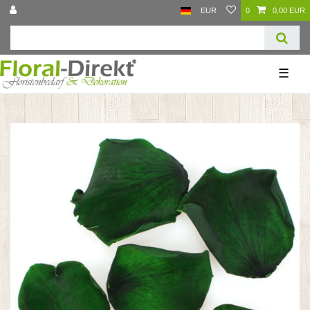
EUR
0
0,00 EUR
☰