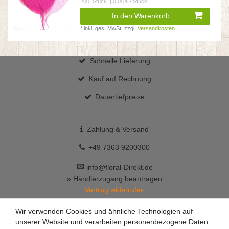
200
Stück
| 0,05 € / Stück
In den Warenkorb
*
inkl. ges. MwSt.
zzgl.
Versandkosten
Schnelle Lieferung
Kauf auf Rechnung
Dauertiefpreise
Zahlung & Versand
+49 7363 9200300
✉
info@floral-Direkt.de
» Händlerzugang beantragen
Vertrag widerrufen
Wir verwenden Cookies und ähnliche Technologien auf
unserer Website und verarbeiten personenbezogene Daten