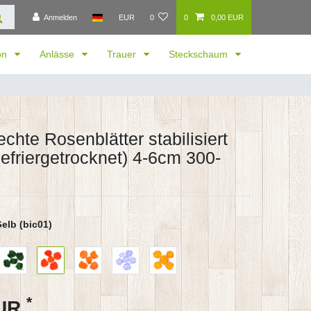
Anmelden
EUR
0
0
0,00 EUR
ion
Anlässe
Trauer
Steckschaum
echte Rosenblätter stabilisiert
gefriergetrocknet) 4-6cm 300-
elb (bic01)
*
EUR