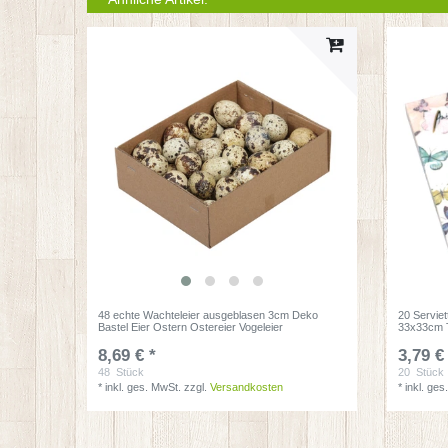
48 echte Wachteleier ausgeblasen 3cm Deko
20 Serviet
Bastel Eier Ostern Ostereier Vogeleier
33x33cm T
8,69 € *
3,79 €
48
Stück
20
Stück
*
inkl. ges. MwSt.
zzgl.
Versandkosten
*
inkl. ges