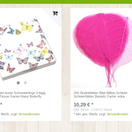
ten bunte Schmetterlinge 3-lagig
200 Skelettblätter Blatt Willow Schleier
issue Garten Natur Butterfly
Schleierblätter Basteln
, Farbe: erika
 *
10,29 € *
200
Stück
| 0,05 € / Stück
. MwSt.
zzgl.
Versandkosten
*
inkl. ges. MwSt.
zzgl.
Versandkosten