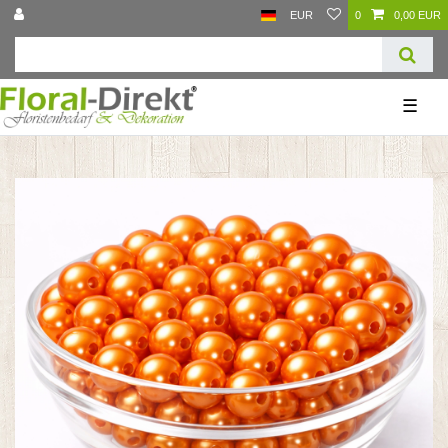
EUR
0
0,00 EUR
☰