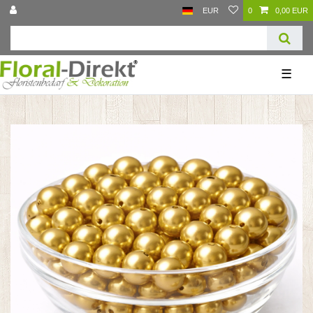
EUR
0
0,00 EUR
☰