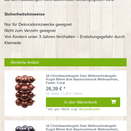
Sicherheitshinweise
Nur für Dekorationszwecke geeignet
Nicht zum Verzehr geeignet
Von Kindern unter 3 Jahren fernhalten – Erstickungsgefahr durch
Kleinteile
Ähnliche Artikel:
16 Christbaumkugeln Glas Weihnachtskugeln
Kugel 80mm 8cm Baumschmuck Weihnachten
,
Farbe: Coral
26,39 € *
16
Stück
| 1,65 € / Stück
In den Warenkorb
*
inkl. ges. MwSt.
zzgl.
Versandkosten
16 Christbaumkugeln Glas Weihnachtskugeln
Kugel 80mm 8cm Baumschmuck Weihnachten
,