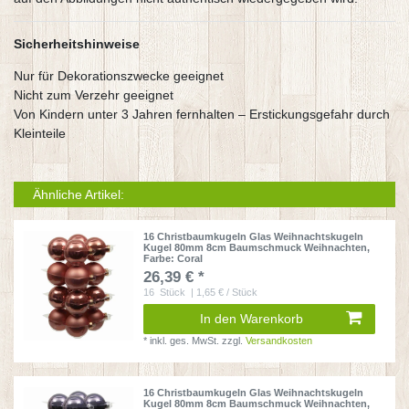
Sicherheitshinweise
Nur für Dekorationszwecke geeignet
Nicht zum Verzehr geeignet
Von Kindern unter 3 Jahren fernhalten – Erstickungsgefahr durch
Kleinteile
Ähnliche Artikel:
16 Christbaumkugeln Glas Weihnachtskugeln
Kugel 80mm 8cm Baumschmuck Weihnachten
,
Farbe: Coral
26,39 € *
16
Stück
| 1,65 € / Stück
In den Warenkorb
*
inkl. ges. MwSt.
zzgl.
Versandkosten
16 Christbaumkugeln Glas Weihnachtskugeln
Kugel 80mm 8cm Baumschmuck Weihnachten
,