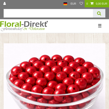
EUR
0
0,00 EUR
☰