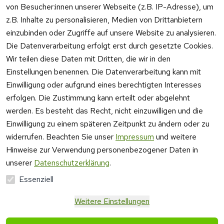
von Besucher:innen unserer Webseite (z.B. IP-Adresse), um
z.B. Inhalte zu personalisieren, Medien von Drittanbietern
einzubinden oder Zugriffe auf unsere Website zu analysieren.
Die Datenverarbeitung erfolgt erst durch gesetzte Cookies.
Rechtliches
Kontakt
Wir teilen diese Daten mit Dritten, die wir in den
Einstellungen benennen. Die Datenverarbeitung kann mit
AGB
Kontakt
Einwilligung oder aufgrund eines berechtigten Interesses
Impressum
Registrieren
erfolgen. Die Zustimmung kann erteilt oder abgelehnt
Datenschutzer
werden. Es besteht das Recht, nicht einzuwilligen und die
klärung
Einwilligung zu einem späteren Zeitpunkt zu ändern oder zu
Barrierefreiheit
widerrufen. Beachten Sie unser
Impressum
und weitere
serklärung
Hinweise zur Verwendung personenbezogener Daten in
Widerrufsrecht
unserer
Datenschutzerklärung
.
Essenziell
Vertrag
Weitere Einstellungen
widerrufen